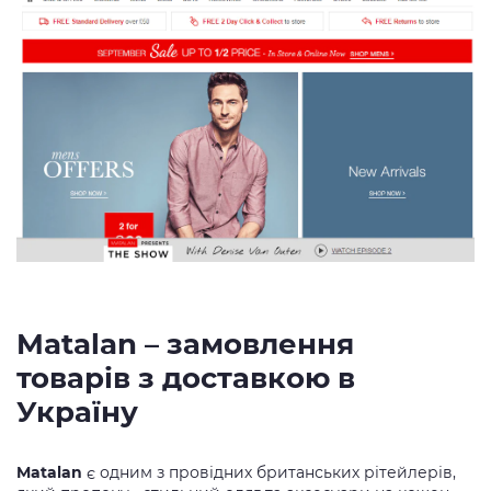
Matalan – замовлення
товарів з доставкою в
Україну
Matalan
є одним з провідних британських рітейлерів,