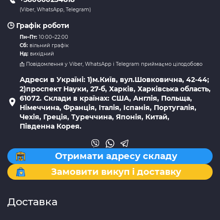
(Viber, WhatsApp, Telegram)
🕒 Графік роботи
Пн–Пт:
10:00–22:00
Сб:
вільний графік
Нд:
вихідний
📩 Повідомлення у Viber, WhatsApp і Telegram приймаємо цілодобово
Адреси в Україні: 1)м.Київ, вул.Шовковична, 42-44;
2)проспект Науки, 27-б, Харків, Харківська область,
61072. Склади в країнах: США, Англія, Польща,
Німеччина, Франція, Італія, Іспанія, Португалія,
Чехія, Греція, Туреччина, Японія, Китай,
Південна Корея.
Отримати адресу складу
Замовити викуп і доставку
Доставка