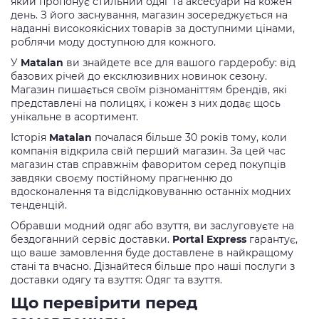
який пропонує стильний одяг та аксесуари на кожен
день. З його заснування, магазин зосереджується на
наданні високоякісних товарів за доступними цінами,
роблячи моду доступною для кожного.
У
Matalan
ви знайдете все для вашого гардеробу: від
базових річей до ексклюзивних новинок сезону.
Магазин пишається своїм різноманіттям брендів, які
представлені на полицях, і кожен з них додає щось
унікальне в асортимент.
Історія
Matalan
почалася більше 30 років тому, коли
компанія відкрила свій перший магазин. За цей час
магазин став справжнім фаворитом серед покупців
завдяки своєму постійному прагненню до
вдосконалення та відслідковуванню останніх модних
тенденцій.
Обравши модний одяг або взуття, ви заслуговуєте на
бездоганний сервіс доставки.
Portal Express
гарантує,
що ваше замовлення буде доставлене в найкращому
стані та вчасно. Дізнайтеся більше про наші послуги з
доставки одягу та взуття: Одяг та взуття.
Що перевірити перед