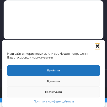
Наш сайт використовує файли cookie для покращення
Вашого досвіду користування.
Прийняти
Відхилити
© 2015-2026 поштово-логістична компанія Portal Express
Налаштувати
(Всі права захищені)
Політика конфіденційності