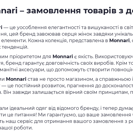
nari – замовлення товарів з 
i
— це уособлення елегантності та вишуканості в світі
ння, цей бренд завоював серця жінок завдяки унікаль
і елементи. Кожна колекція, представлена в
Monnari
,
 тенденцій.
им пріоритетом для
Monnari
є якість. Використовуюч
, бренд гарантує довговічність своїх виробів. Крім 
оманітні аксесуари, що допоможуть створити повноці
ми
Monnari
став не просто магазином, а справжньою і
 — це постійний розвиток, прагнення до досконалості
ів. Він завжди залишається вірний своїм принципам,
али ідеальний одяг від відомого бренду, і тепер дума
ти це питання! Ми гарантуємо, що ваше замовлення
ть наш сервіс для отримання вашого замовлення з роз
нашої роботи.