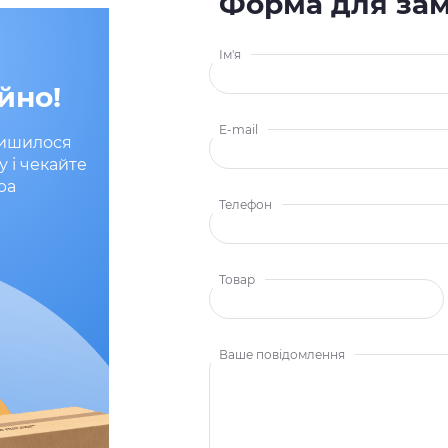
Форма для за
Ім'я
йно!
E-mail
лишилося
у і чекайте
ра
Телефон
Товар
Ваше повідомлення