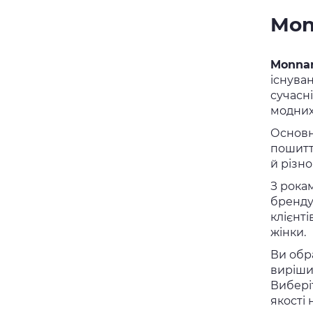
Mon
Monnar
існува
сучасн
модних
Основн
пошиття
й різн
З рока
бренду
клієнт
жінки.
Ви обр
виріши
Вибері
якості 