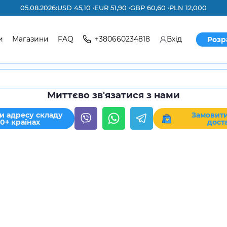
05.08.2026:
USD 45,10 ·
EUR 51,90 ·
GBP 60,60 ·
PLN 12,000
и
Магазини
FAQ
+380660234818
Вхід
Розр
Миттєво зв'язатися з нами
и адресу складу
Замовити
30+ країнах
дост