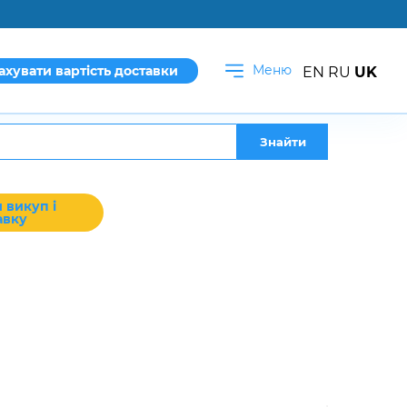
Меню
ахувати вартість доставки
EN
RU
UK
Знайти
 викуп і
авку