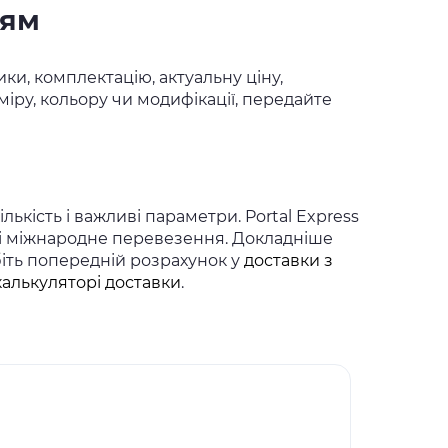
ням
ки, комплектацію, актуальну ціну,
іру, кольору чи модифікації, передайте
ькість і важливі параметри. Portal Express
 і міжнародне перевезення. Докладніше
біть попередній розрахунок у
доставки з
калькуляторі доставки
.