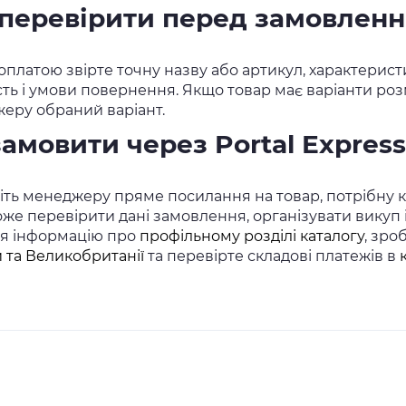
перевірити перед замовлен
платою звірте точну назву або артикул, характеристи
сть і умови повернення. Якщо товар має варіанти розм
еру обраний варіант.
замовити через Portal Express
ть менеджеру пряме посилання на товар, потрібну кіл
же перевірити дані замовлення, організувати викуп
ся інформацію про
профільному розділі каталогу
, зро
 та Великобританії
та перевірте складові платежів в