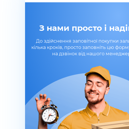
З нами просто і наді
До здійснення заповітної покупки за
кілька кроків, просто заповніть цю форм
на дзвінок від нашого менедже