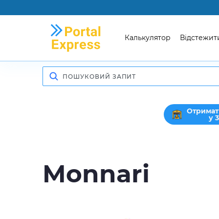
Калькулятор
Відстежит
Отримат
у 
Monnari