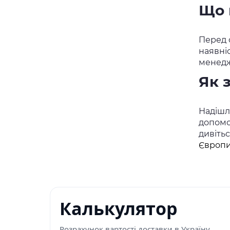
Що 
Перед о
наявні
менедж
Як 
Надішлі
допомо
дивіть
Європи
Калькулятор
Розрахунок вартості доставки в Україну