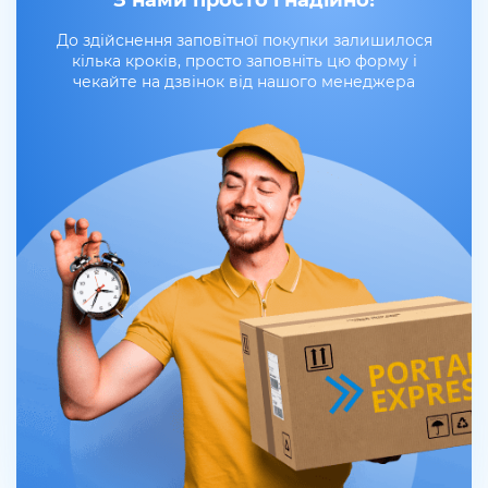
З нами просто і надійно!
До здійснення заповітної покупки залишилося
кілька кроків, просто заповніть цю форму і
чекайте на дзвінок від нашого менеджера