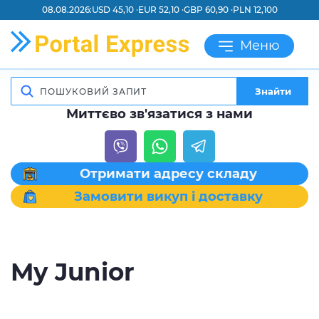
08.08.2026:
USD 45,10 ·
EUR 52,10 ·
GBP 60,90 ·
PLN 12,100
Меню
Знайти
Миттєво зв'язатися з нами
Отримати адресу складу
Замовити викуп і доставку
My Junior