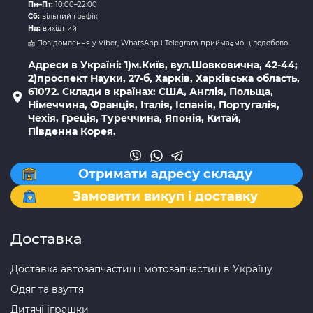
Пн–Пт:
10:00–22:00
Сб:
вільний графік
Нд:
вихідний
📩 Повідомлення у Viber, WhatsApp і Telegram приймаємо цілодобово
Адреси в Україні: 1)м.Київ, вул.Шовковична, 42-44;
2)проспект Науки, 27-б, Харків, Харківська область,
61072. Склади в країнах: США, Англія, Польща,
Німеччина, Франція, Італія, Іспанія, Португалія,
Чехія, Греція, Туреччина, Японія, Китай,
Південна Корея.
Отримати адресу складу
Замовити викуп і доставку
Доставка
Доставка автозапчастин і мотозапчастин в Україну
Одяг та взуття
Дитячі іграшки