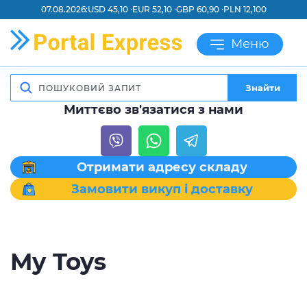
07.08.2026:
USD 45,10 ·
EUR 52,10 ·
GBP 60,90 ·
PLN 12,100
Меню
Знайти
Миттєво зв'язатися з нами
Отримати адресу складу
Замовити викуп і доставку
My Toys