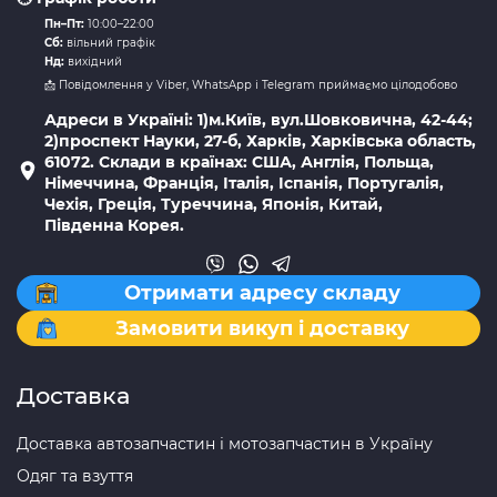
Пн–Пт:
10:00–22:00
Сб:
вільний графік
Нд:
вихідний
📩 Повідомлення у Viber, WhatsApp і Telegram приймаємо цілодобово
Адреси в Україні: 1)м.Київ, вул.Шовковична, 42-44;
2)проспект Науки, 27-б, Харків, Харківська область,
61072. Склади в країнах: США, Англія, Польща,
Німеччина, Франція, Італія, Іспанія, Португалія,
Чехія, Греція, Туреччина, Японія, Китай,
Південна Корея.
Отримати адресу складу
Замовити викуп і доставку
Доставка
Доставка автозапчастин і мотозапчастин в Україну
Одяг та взуття