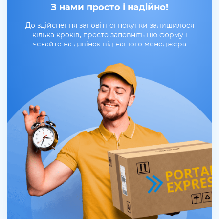
З нами просто і надійно!
До здійснення заповітної покупки залишилося
кілька кроків, просто заповніть цю форму і
чекайте на дзвінок від нашого менеджера