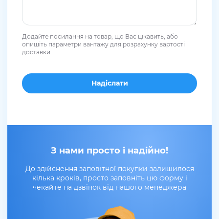
Додайте посилання на товар, що Вас цікавить, або
опишіть параметри вантажу для розрахунку вартості
доставки
З нами просто і надійно!
До здійснення заповітної покупки залишилося
кілька кроків, просто заповніть цю форму і
чекайте на дзвінок від нашого менеджера