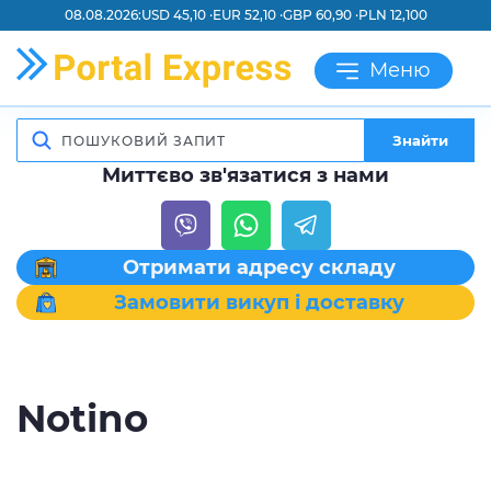
08.08.2026:
USD 45,10 ·
EUR 52,10 ·
GBP 60,90 ·
PLN 12,100
Меню
Знайти
Миттєво зв'язатися з нами
Отримати адресу складу
Замовити викуп і доставку
Notino