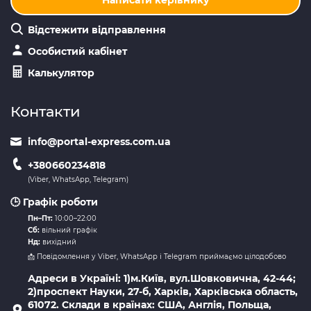
Відстежити відправлення
Особистий кабінет
Калькулятор
Контакти
info@portal-express.com.ua
+380660234818
(Viber, WhatsApp, Telegram)
🕒 Графік роботи
Пн–Пт:
10:00–22:00
Сб:
вільний графік
Нд:
вихідний
📩 Повідомлення у Viber, WhatsApp і Telegram приймаємо цілодобово
Адреси в Україні: 1)м.Київ, вул.Шовковична, 42-44;
2)проспект Науки, 27-б, Харків, Харківська область,
61072. Склади в країнах: США, Англія, Польща,