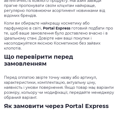
автентичність кожного продукту. Магазин завжди
прагне пропонувати своїм клієнтам найкраще,
регулярно поповнюючи асортимент новинками від
відомих брендів.
Коли ви обираєте найкращу косметику або
парфумерію в світі,
Portal Express
готовий подбати про
те, щоб ваше замовлення було доставлено вчасно і в
ідеальному стані. Довірте нам ваші покупки і
насолоджуйтеся якісною Косметикою без зайвих
клопотів.
Що перевірити перед
замовленням
Перед оплатою звірте точну назву або артикул,
характеристики, комплектацію, актуальну ціну,
наявність і умови повернення. Якщо товар має варіанти
розміру, кольору чи модифікації, передайте менеджеру
обраний варіант.
Як замовити через Portal Express