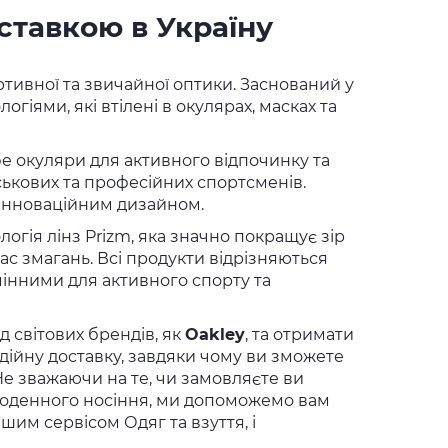
оставкою в Україну
ртивної та звичайної оптики. Заснований у
гіями, які втілені в окулярах, масках та
е окуляри для активного відпочинку та
ськових та професійних спортсменів.
 інноваційним дизайном.
огія лінз Prizm, яка значно покращує зір
с змагань. Всі продукти відрізняються
мінними для активного спорту та
д світових брендів, як
Oakley
, та отримати
адійну доставку, завдяки чому ви зможете
е зважаючи на те, чи замовляєте ви
 щоденного носіння, ми допоможемо вам
им сервісом Одяг та взуття, і