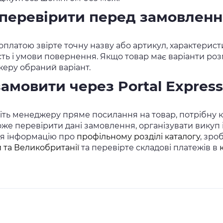
перевірити перед замовлен
платою звірте точну назву або артикул, характеристи
сть і умови повернення. Якщо товар має варіанти розм
еру обраний варіант.
замовити через Portal Express
ть менеджеру пряме посилання на товар, потрібну кіл
же перевірити дані замовлення, організувати викуп
ся інформацію про
профільному розділі каталогу
, зро
 та Великобританії
та перевірте складові платежів в