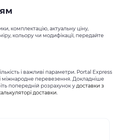
ням
ки, комплектацію, актуальну ціну,
іру, кольору чи модифікації, передайте
ькість і важливі параметри. Portal Express
 і міжнародне перевезення. Докладніше
біть попередній розрахунок у
доставки з
калькуляторі доставки
.