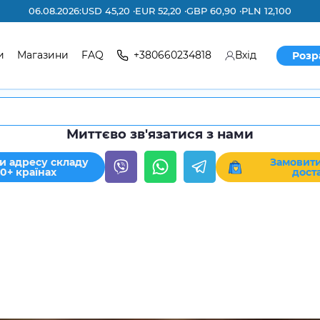
06.08.2026:
USD 45,20 ·
EUR 52,20 ·
GBP 60,90 ·
PLN 12,100
и
Магазини
FAQ
+380660234818
Вхід
Розр
Миттєво зв'язатися з нами
и адресу складу
Замовити
30+ країнах
дост