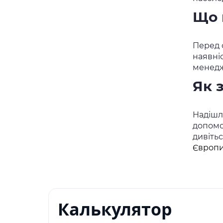
Що 
Перед о
наявні
менедж
Як 
Надішлі
допомо
дивіть
Європи
Калькулятор