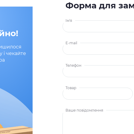
Форма для за
Ім'я
йно!
E-mail
лишилося
у і чекайте
ра
Телефон
Товар
Ваше повідомлення