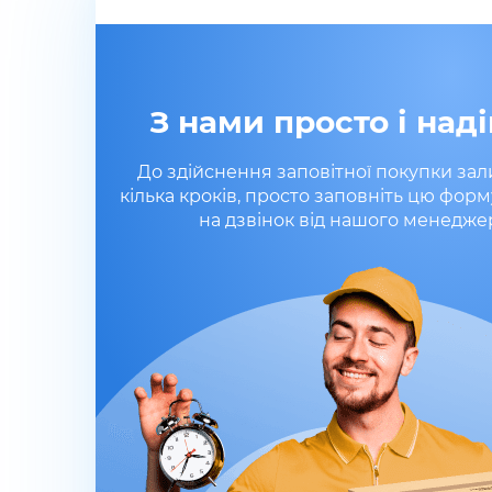
З нами просто і наді
До здійснення заповітної покупки за
кілька кроків, просто заповніть цю форм
на дзвінок від нашого менедже