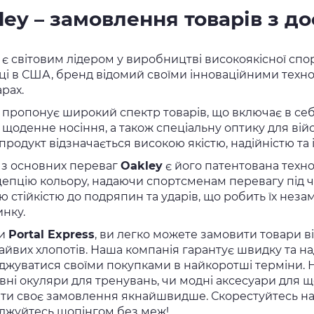
ley – замовлення товарів з д
є світовим лідером у виробництві високоякісної спо
ці в США, бренд відомий своїми інноваційними техноло
рах.
пропонує широкий спектр товарів, що включає в себ
, щоденне носіння, а також спеціальну оптику для вій
продукт відзначається високою якістю, надійністю та
з основних переваг
Oakley
є його патентована технол
цепцію кольору, надаючи спортсменам перевагу під ча
ю стійкістю до подряпин та ударів, що робить їх неза
инку.
ки
Portal Express
, ви легко можете замовити товари ві
зайвих хлопотів. Наша компанія гарантує швидку та н
джуватися своїми покупками в найкоротші терміни. Н
вні окуляри для тренувань, чи модні аксесуари для
ти своє замовлення якнайшвидше. Скорестуйтесь наш
джуйтесь шопінгом без меж!