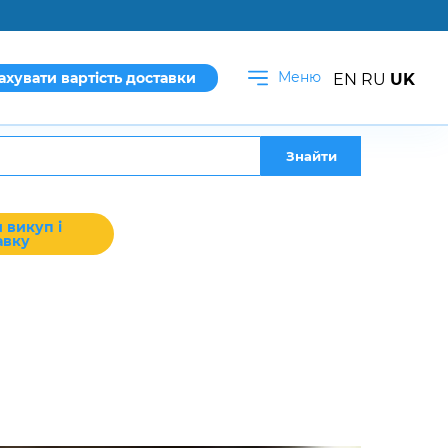
Меню
ахувати вартість доставки
EN
RU
UK
Знайти
 викуп і
авку