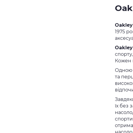
Oak
Oakley
1975 ро
аксесуа
Oakley
спорту
Кожен 
Одною 
та пер
високо
відпоч
Завдя
їх без 
насоло
спорти
отрима
насоло