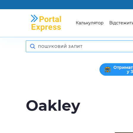
Калькулятор
Відстежит
Отримат
у 
Oakley