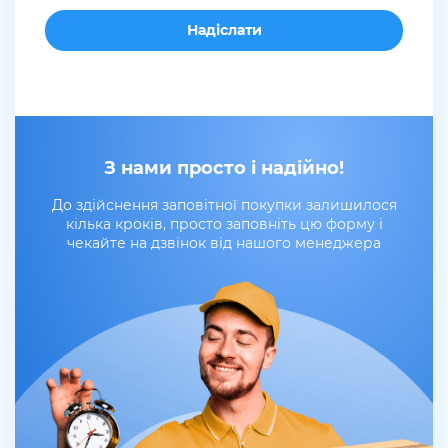
З нами просто і надійно!
До здійснення заповітної покупки залишилося
кілька кроків, просто заповніть цю форму і
чекайте на дзвінок від нашого менеджера