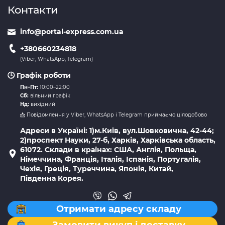
Контакти
info@portal-express.com.ua
+380660234818
(Viber, WhatsApp, Telegram)
🕒 Графік роботи
Пн–Пт:
10:00–22:00
Сб:
вільний графік
Нд:
вихідний
📩 Повідомлення у Viber, WhatsApp і Telegram приймаємо цілодобово
Адреси в Україні: 1)м.Київ, вул.Шовковична, 42-44;
2)проспект Науки, 27-б, Харків, Харківська область,
61072. Склади в країнах: США, Англія, Польща,
Німеччина, Франція, Італія, Іспанія, Португалія,
Чехія, Греція, Туреччина, Японія, Китай,
Південна Корея.
Отримати адресу складу