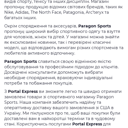
видів спорту, тенісу та інших дисциплін. Магазин
пропонує продукцію відомих світових брендів, таких як
Nike, Adidas, The North Face, Patagonia, Arc’teryx та
багатьох інших.
Окрім спорядження та аксесуарів,
Paragon Sports
пропонує широкий вибір спортивного одягу та взуття
для чоловіків, жінок та дітей. У магазині можна знайти
як ексклюзивні новинки, так і перевірені класичні
моделі, що відповідають вимогам різних спортсменів та
любителів активного відпочинку.
Paragon Sports
славиться своєю відмінною якістю
обслуговування та професійним підходом до клієнтів.
Досвідчені консультанти допоможуть вибрати
необхідне спорядження, враховуючи індивідуальні
потреби та побажання покупців.
З
Portal Express
ви зможете легко та швидко отримати
замовлені товари зі спортивного магазину Paragon
Sports. Наша компанія забезпечить надійну та
операттивну доставку вашого замовлення зі США в
Україну. Ми піклуємося про те, щоб ваші покупки були
доставлені вам в найкоротші терміни та в чудовому
стані. Користуючись послугами
Portal Express
для