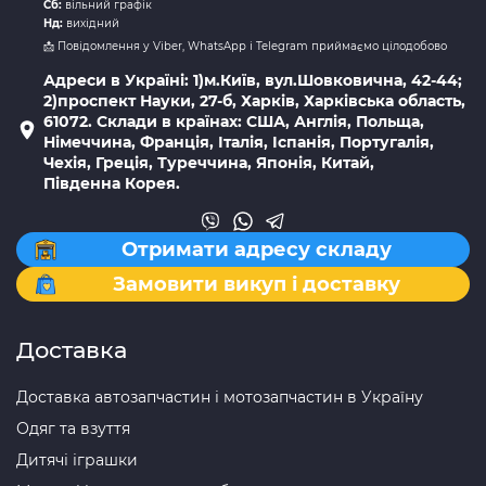
Сб:
вільний графік
Нд:
вихідний
📩 Повідомлення у Viber, WhatsApp і Telegram приймаємо цілодобово
Адреси в Україні: 1)м.Київ, вул.Шовковична, 42-44;
2)проспект Науки, 27-б, Харків, Харківська область,
61072. Склади в країнах: США, Англія, Польща,
Німеччина, Франція, Італія, Іспанія, Португалія,
Чехія, Греція, Туреччина, Японія, Китай,
Південна Корея.
Отримати адресу складу
Замовити викуп і доставку
Доставка
Доставка автозапчастин і мотозапчастин в Україну
Одяг та взуття
Дитячі іграшки