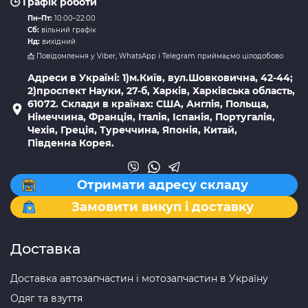
🕒 Графік роботи
Пн–Пт:
10:00–22:00
Сб:
вільний графік
Нд:
вихідний
📩 Повідомлення у Viber, WhatsApp і Telegram приймаємо цілодобово
Адреси в Україні: 1)м.Київ, вул.Шовковична, 42-44;
2)проспект Науки, 27-б, Харків, Харківська область,
61072. Склади в країнах: США, Англія, Польща,
Німеччина, Франція, Італія, Іспанія, Португалія,
Чехія, Греція, Туреччина, Японія, Китай,
Південна Корея.
Отримати адресу складу
Замовити викуп і доставку
Доставка
Доставка автозапчастин і мотозапчастин в Україну
Одяг та взуття