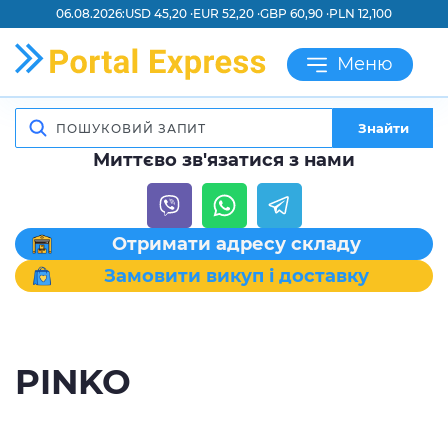
06.08.2026:
USD 45,20 ·
EUR 52,20 ·
GBP 60,90 ·
PLN 12,100
Меню
Знайти
Миттєво зв'язатися з нами
Отримати адресу складу
Замовити викуп і доставку
PINKO