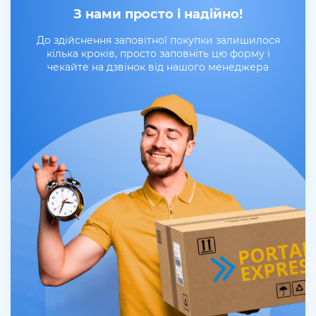
З нами просто і надійно!
До здійснення заповітної покупки залишилося
кілька кроків, просто заповніть цю форму і
чекайте на дзвінок від нашого менеджера