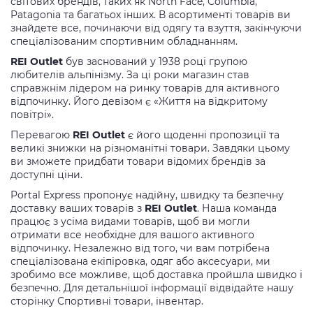
світових брендів, таких як North Face, Columbia,
Patagonia та багатьох інших. В асортименті товарів ви
знайдете все, починаючи від одягу та взуття, закінчуючи
спеціалізованим спортивним обладнанням.
REI Outlet
був заснований у 1938 році групою
любителів альпінізму. За ці роки магазин став
справжнім лідером на ринку товарів для активного
відпочинку. Його девізом є «Життя на відкритому
повітрі».
Перевагою
REI Outlet
є його щоденні пропозиції та
великі знижки на різноманітні товари. Завдяки цьому
ви зможете придбати товари відомих брендів за
доступні ціни.
Portal Express пропонує надійну, швидку та безпечну
доставку ваших товарів з
REI Outlet
. Наша команда
працює з усіма видами товарів, щоб ви могли
отримати все необхідне для вашого активного
відпочинку. Незалежно від того, чи вам потрібена
спеціалізована екіпіровка, одяг або аксесуари, ми
зробимо все можливе, щоб доставка пройшла швидко і
безпечно. Для детальнішої інформації відвідайте нашу
сторінку Спортивні товари, інвентар.