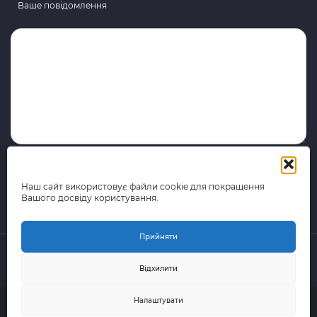
Ваше повідомлення
Наш сайт використовує файли cookie для покращення
Вашого досвіду користування.
Прийняти
Відхилити
© 2015-2026 поштово-логістична компанія Portal Express
Налаштувати
(Всі права захищені)