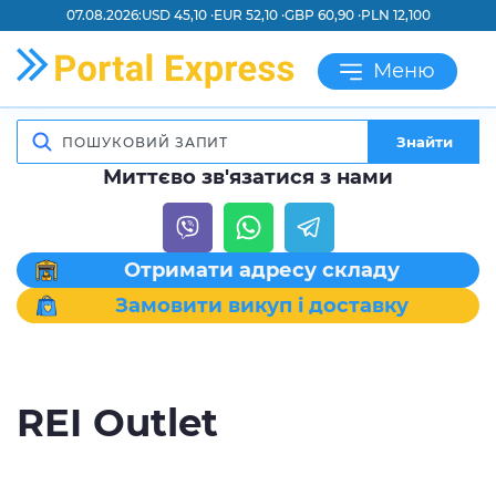
07.08.2026:
USD 45,10 ·
EUR 52,10 ·
GBP 60,90 ·
PLN 12,100
Меню
Знайти
Миттєво зв'язатися з нами
Отримати адресу складу
Замовити викуп і доставку
REI Outlet