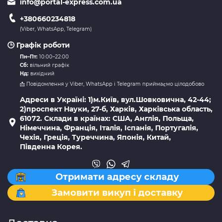
info@portal-express.com.ua
+380660234818
(Viber, WhatsApp, Telegram)
🕒 Графік роботи
Пн–Пт:
10:00–22:00
Сб:
вільний графік
Нд:
вихідний
📩 Повідомлення у Viber, WhatsApp і Telegram приймаємо цілодобово
Адреси в Україні: 1)м.Київ, вул.Шовковична, 42-44;
2)проспект Науки, 27-б, Харків, Харківська область,
61072. Склади в країнах: США, Англія, Польща,
Німеччина, Франція, Італія, Іспанія, Португалія,
Чехія, Греція, Туреччина, Японія, Китай,
Південна Корея.
Отримати адресу складу
Замовити викуп і доставку