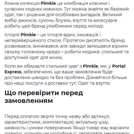
Кожна колекція
Pimkie
це комбінація класики і
сучасних модних новинок. Тут можна знайти як базовий
одяг, так і рішення для особливих випадків. Великий
вибір джинсів, суконь, блузок, взуття та аксесуарів
робить цей бренд улюбленим серед молоді.
Історія
Pimkie
– це історія вдачі, інновацій і
неперевершеного стилю. Протягом десятиліть бренд
розвивався, змінювався, але завжди залишався вірним
своєму головному кредо – робити модний, стильний та
доступний одяг для жінок.
Коли ви обираєте стильний одяг з
Pimkie
, ми, у
Portal
Express
, забезпечимо, що ваше замовлення буде
доставлено швидко та без проблем. Дізнайтеся більше
про наші послуги з доставки тут: Одяг та взуття.
Що перевірити перед
замовленням
Перед оплатою звірте точну назву або артикул,
характеристики, комплектацію, актуальну ціну,
наявність і умови повернення. Якщо товар має варіанти
розміру, кольору чи модифікації, передайте менеджеру