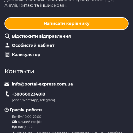
Англії, Китаю та інших країн.
Написати керівнику
Відстежити відправлення
Особистий кабінет
Калькулятор
Контакти
info@portal-express.com.ua
+380660234818
(Viber, WhatsApp, Telegram)
🕒 Графік роботи
Пн–Пт:
10:00–22:00
Сб:
вільний графік
Нд:
вихідний