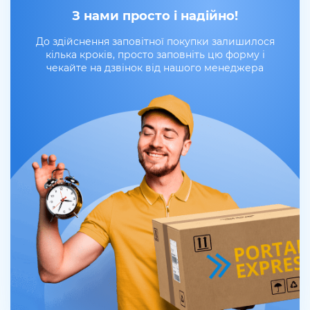
З нами просто і надійно!
До здійснення заповітної покупки залишилося
кілька кроків, просто заповніть цю форму і
чекайте на дзвінок від нашого менеджера