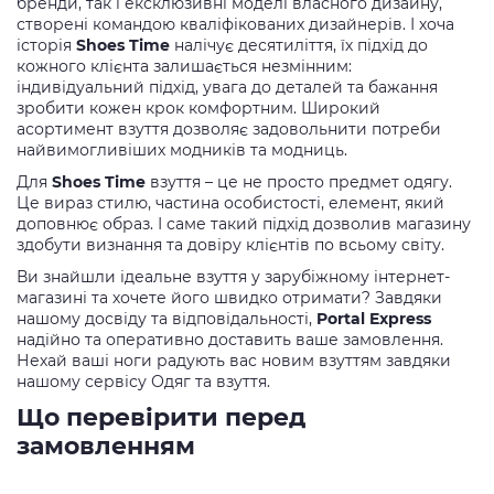
бренди, так і ексклюзивні моделі власного дизайну,
створені командою кваліфікованих дизайнерів. І хоча
історія
Shoes Time
налічує десятиліття, їх підхід до
кожного клієнта залишається незмінним:
індивідуальний підхід, увага до деталей та бажання
зробити кожен крок комфортним. Широкий
асортимент взуття дозволяє задовольнити потреби
найвимогливіших модників та модниць.
Для
Shoes Time
взуття – це не просто предмет одягу.
Це вираз стилю, частина особистості, елемент, який
доповнює образ. І саме такий підхід дозволив магазину
здобути визнання та довіру клієнтів по всьому світу.
Ви знайшли ідеальне взуття у зарубіжному інтернет-
магазині та хочете його швидко отримати? Завдяки
нашому досвіду та відповідальності,
Portal Express
надійно та оперативно доставить ваше замовлення.
Нехай ваші ноги радують вас новим взуттям завдяки
нашому сервісу Одяг та взуття.
Що перевірити перед
замовленням