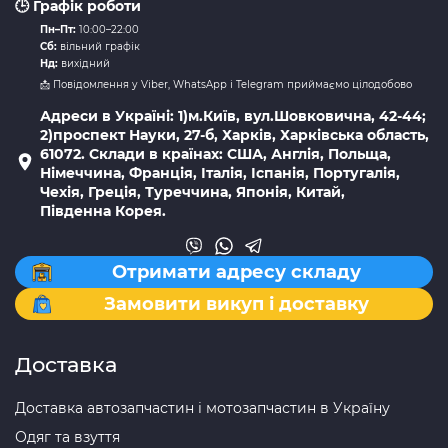
🕒 Графік роботи
Пн–Пт:
10:00–22:00
Сб:
вільний графік
Нд:
вихідний
📩 Повідомлення у Viber, WhatsApp і Telegram приймаємо цілодобово
Адреси в Україні: 1)м.Київ, вул.Шовковична, 42-44;
2)проспект Науки, 27-б, Харків, Харківська область,
61072. Склади в країнах: США, Англія, Польща,
Німеччина, Франція, Італія, Іспанія, Португалія,
Чехія, Греція, Туреччина, Японія, Китай,
Південна Корея.
Отримати адресу складу
Замовити викуп і доставку
Доставка
Доставка автозапчастин і мотозапчастин в Україну
Одяг та взуття