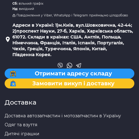
Сб:
вільний графік
Нд:
вихідний
📩 Повідомлення у Viber, WhatsApp і Telegram приймаємо цілодобово
Адреси в Україні: 1)м.Київ, вул.Шовковична, 42-44;
2)проспект Науки, 27-б, Харків, Харківська область,
61072. Склади в країнах: США, Англія, Польща,
Німеччина, Франція, Італія, Іспанія, Португалія,
Чехія, Греція, Туреччина, Японія, Китай,
Південна Корея.
Отримати адресу складу
Замовити викуп і доставку
Доставка
Доставка автозапчастин і мотозапчастин в Україну
Одяг та взуття
Дитячі іграшки