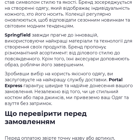
став символом стилю та якості. Бренд зосереджується
на створенні одягу, який відображає індивідуальність
кожного, хто його носить. Колекції регулярно
оновлюються, щоб відповідати сезонним новинкам та
світовим модним тенденціям.
Springfield
завжди прагне до інновацій,
використовуючи найкращі матеріали та технології для
створення своїх продуктів. Бренд пропонує
різноманітний асортимент: від ділового стилю до
повсякденного. Крім того, їхні аксесуари доповнюють
образ, роблячи його завершеним.
Зробивши вибір на користь якісного одягу, ви
заслуговуєте на найкращу службу доставки.
Portal
Express
гарантує швидке та надійне донесення вашого
замовлення. Незалежно від того, чи це стильний
костюм або пара джинсів, ми привеземо ваш Одяг та
взуття без затримок.
Що перевірити перед
замовленням
Перед оплатою звірте точну назву або артикул,