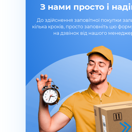
З нами просто і наді
До здійснення заповітної покупки за
кілька кроків, просто заповніть цю форм
на дзвінок від нашого менедже