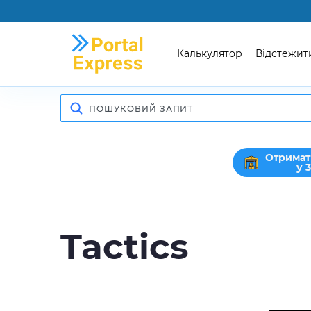
Калькулятор
Відстежит
Отримат
у 
Tactics