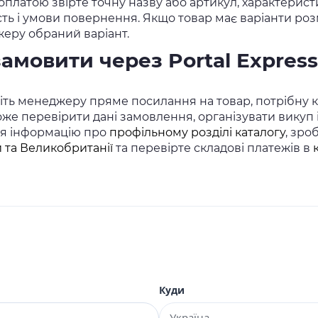
платою звірте точну назву або артикул, характеристи
сть і умови повернення. Якщо товар має варіанти розм
еру обраний варіант.
замовити через Portal Express
ть менеджеру пряме посилання на товар, потрібну кіл
же перевірити дані замовлення, організувати викуп
ся інформацію про
профільному розділі каталогу
, зро
 та Великобританії
та перевірте складові платежів в
Куди