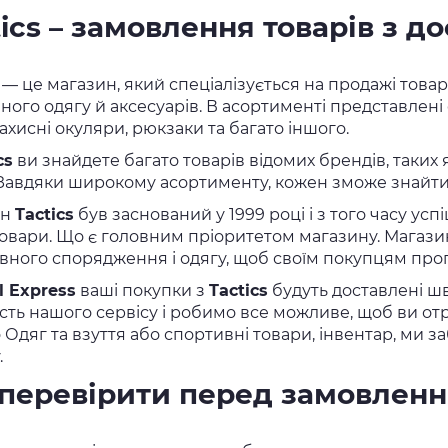
tics – замовлення товарів з д
— це магазин, який спеціалізується на продажі товар
ного одягу й аксесуарів. В асортименті представлені 
ахисні окуляри, рюкзаки та багато іншого.
cs
ви знайдете багато товарів відомих брендів, таких як 
 Завдяки широкому асортименту, кожен зможе знайти 
ин
Tactics
був заснований у 1999 році і з того часу у
 товари. Що є головним пріоритетом магазину. Магазин
вного спорядження і одягу, щоб своїм покупцям пр
l Express
ваші покупки з
Tactics
будуть доставлені ш
ість нашого сервісу і робимо все можливе, щоб ви от
о Одяг та взуття або спортивні товари, інвентар, ми 
.
перевірити перед замовлен