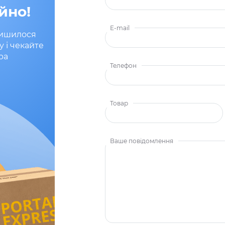
йно!
E-mail
лишилося
у і чекайте
ра
Телефон
Товар
Ваше повідомлення