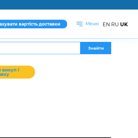
Меню
ахувати вартість доставки
EN
RU
UK
Знайти
 викуп і
авку