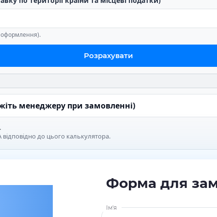
тавку по території країни та місцеві податки)
е оформлення).
Розрахувати
ажіть менеджеру при замовленні)
.
 відповідно до цього калькулятора.
Форма для за
Ім'я