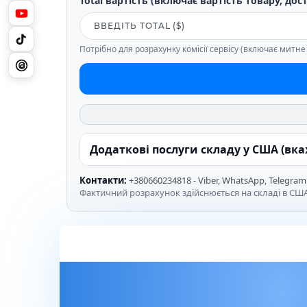
Total вартість (включає вартість товару, дос
Потрібно для розрахунку комісії сервісу (включає митн
Додаткові послуги складу у США (вк
Контакти:
+380660234818 - Viber, WhatsApp, Telegram
Фактичний розрахунок здійснюється на складі в США