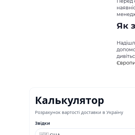
Перед о
наявні
менедж
Як 
Надішлі
допомо
дивіть
Європи
Калькулятор
Розрахунок вартості доставки в Україну
Звідки