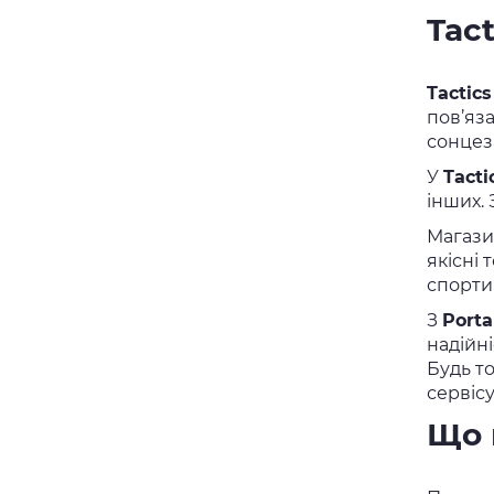
Tac
Tactics
пов’яза
сонцез
У
Tacti
інших.
Магаз
якісні
спорти
З
Porta
надійн
Будь т
сервісу
Що 