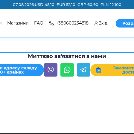
07.08.2026:
USD 45,10 ·
EUR 52,10 ·
GBP 60,90 ·
PLN 12,100
и
Магазини
FAQ
+380660234818
Вхід
Розр
Миттєво зв'язатися з нами
и адресу складу
Замовити
30+ країнах
дост