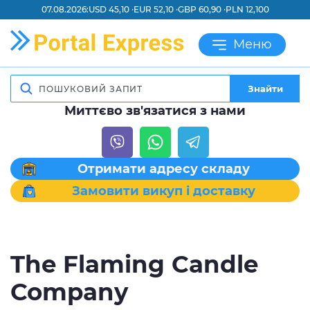
07.08.2026:
USD 45,10 ·
EUR 52,10 ·
GBP 60,90 ·
PLN 12,100
Меню
Знайти
Миттєво зв'язатися з нами
Отримати адресу складу
Замовити викуп і доставку
The Flaming Candle
Company