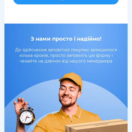
З нами просто і надійно!
До здійснення заповітної покупки залишилося
кілька кроків, просто заповніть цю форму і
чекайте на дзвінок від нашого менеджера