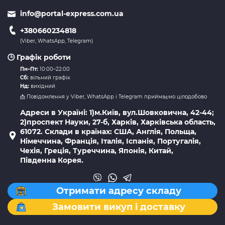
info@portal-express.com.ua
+380660234818
(Viber, WhatsApp, Telegram)
🕒 Графік роботи
Пн–Пт:
10:00–22:00
Сб:
вільний графік
Нд:
вихідний
📩 Повідомлення у Viber, WhatsApp і Telegram приймаємо цілодобово
Адреси в Україні: 1)м.Київ, вул.Шовковична, 42-44;
2)проспект Науки, 27-б, Харків, Харківська область,
61072. Склади в країнах: США, Англія, Польща,
Німеччина, Франція, Італія, Іспанія, Португалія,
Чехія, Греція, Туреччина, Японія, Китай,
Південна Корея.
Отримати адресу складу
Замовити викуп і доставку