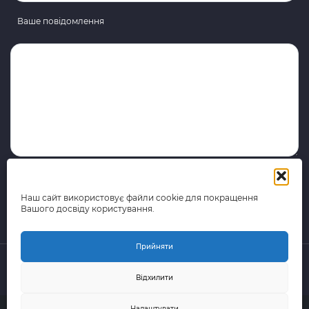
Ваше повідомлення
Наш сайт використовує файли cookie для покращення
Вашого досвіду користування.
Прийняти
Відхилити
© 2015-2026 поштово-логістична компанія Portal Express
Налаштувати