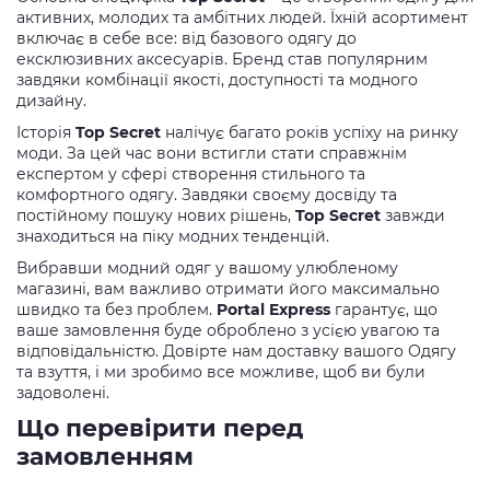
активних, молодих та амбітних людей. Їхній асортимент
включає в себе все: від базового одягу до
ексклюзивних аксесуарів. Бренд став популярним
завдяки комбінації якості, доступності та модного
дизайну.
Історія
Top Secret
налічує багато років успіху на ринку
моди. За цей час вони встигли стати справжнім
експертом у сфері створення стильного та
комфортного одягу. Завдяки своєму досвіду та
постійному пошуку нових рішень,
Top Secret
завжди
знаходиться на піку модних тенденцій.
Вибравши модний одяг у вашому улюбленому
магазині, вам важливо отримати його максимально
швидко та без проблем.
Portal Express
гарантує, що
ваше замовлення буде оброблено з усією увагою та
відповідальністю. Довірте нам доставку вашого Одягу
та взуття, і ми зробимо все можливе, щоб ви були
задоволені.
Що перевірити перед
замовленням