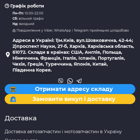
🕒 Графік роботи
Пн–Пт:
10:00–22:00
Сб:
вільний графік
Нд:
вихідний
📩 Повідомлення у Viber, WhatsApp і Telegram приймаємо цілодобово
Адреси в Україні: 1)м.Київ, вул.Шовковична, 42-44;
2)проспект Науки, 27-б, Харків, Харківська область,
61072. Склади в країнах: США, Англія, Польща,
Німеччина, Франція, Італія, Іспанія, Португалія,
Чехія, Греція, Туреччина, Японія, Китай,
Південна Корея.
Отримати адресу складу
Замовити викуп і доставку
Доставка
Доставка автозапчастин і мотозапчастин в Україну