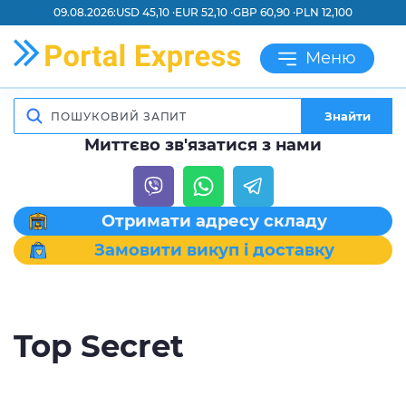
09.08.2026:
USD 45,10 ·
EUR 52,10 ·
GBP 60,90 ·
PLN 12,100
Меню
Знайти
Миттєво зв'язатися з нами
Отримати адресу складу
Замовити викуп і доставку
Top Secret