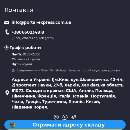
Контакти
info@portal-express.com.ua
+380660234818
(Viber, WhatsApp, Telegram)
🕒 Графік роботи
Пн–Пт:
10:00–22:00
Сб:
вільний графік
Нд:
вихідний
📩 Повідомлення у Viber, WhatsApp і Telegram приймаємо цілодобово
Адреси в Україні: 1)м.Київ, вул.Шовковична, 42-44;
2)проспект Науки, 27-б, Харків, Харківська область,
61072. Склади в країнах: США, Англія, Польща,
Німеччина, Франція, Італія, Іспанія, Португалія,
Чехія, Греція, Туреччина, Японія, Китай,
Південна Корея.
Отримати адресу складу