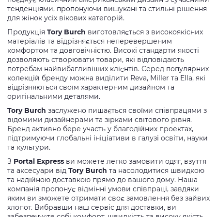
тенденціями, пропонуючи вишукані та стильні рішення
для жінок усіх вікових категорій.
Продукція
Tory Burch
виготовляється з високоякісних
матеріалів та відрізняється неперевершеним
комфортом та довговічністю. Високі стандарти якості
дозволяють створювати товари, які відповідають
потребам найвибагливіших клієнтів. Серед популярних
колекцій бренду можна виділити Reva, Miller та Ella, які
відрізняються своїм характерним дизайном та
оригінальними деталями.
Tory Burch
заслужено пишається своїми співпрацями з
відомими дизайнерами та зірками світового рівня.
Бренд активно бере участь у благодійних проектах,
підтримуючи глобальні ініціативи в галузі освіти, науки
та культури.
З
Portal Express
ви можете легко замовити одяг, взуття
та аксесуари від
Tory Burch
та насолодитися швидкою
та надійною доставкою прямо до вашого дому. Наша
компанія пропонує відмінні умови співпраці, завдяки
яким ви зможете отримати своє замовлення без зайвих
хлопот. Вибравши наш сервіс для доставки, ви
забезпечуєте собі комфорт, швидкість та високу якість