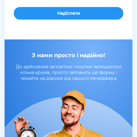
З нами просто і надійно!
До здійснення заповітної покупки залишилося
кілька кроків, просто заповніть цю форму і
чекайте на дзвінок від нашого менеджера