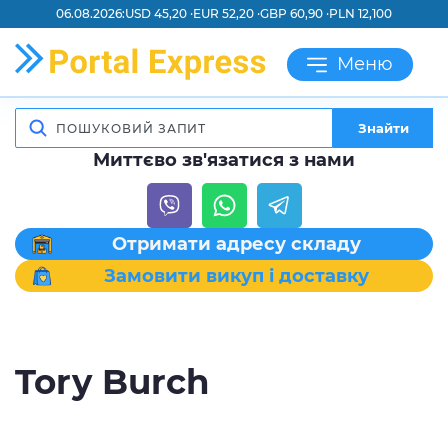
06.08.2026:
USD 45,20 ·
EUR 52,20 ·
GBP 60,90 ·
PLN 12,100
Меню
Знайти
Миттєво зв'язатися з нами
Отримати адресу складу
Замовити викуп і доставку
Tory Burch