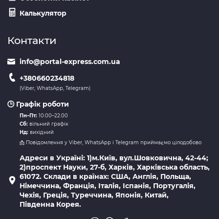
Калькулятор
Контакти
info@portal-express.com.ua
+380660234818
(Viber, WhatsApp, Telegram)
🕒 Графік роботи
Пн–Пт:
10:00–22:00
Сб:
вільний графік
Нд:
вихідний
📩 Повідомлення у Viber, WhatsApp і Telegram приймаємо цілодобово
Адреси в Україні: 1)м.Київ, вул.Шовковична, 42-44;
2)проспект Науки, 27-б, Харків, Харківська область,
61072. Склади в країнах: США, Англія, Польща,
Німеччина, Франція, Італія, Іспанія, Португалія,
Чехія, Греція, Туреччина, Японія, Китай,
Південна Корея.