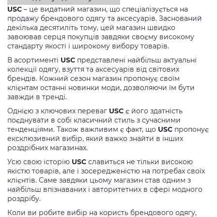
USC
– це видатний магазин, що спеціалізується на
продажу брендового одягу та аксесуарів. Заснований
декілька десятиліть тому, цей магазин швидко
завоював серця покупців завдяки своєму високому
стандарту якості і широкому вибору товарів.
В асортименті
USC
представлені найбільш актуальні
колекції одягу, взуття та аксесуарів від світових
брендів. Кожний сезон магазин пропонує своїм
клієнтам останні новинки моди, дозволяючи їм бути
завжди в тренді.
Однією з ключових переваг
USC
є його здатність
поєднувати в собі класичний стиль з сучасними
тенденціями. Також важливим є факт, що
USC
пропонує
ексклюзивний вибір, який важко знайти в інших
роздрібних магазинах.
Усю свою історію
USC
славиться не тільки високою
якістю товарів, але і зосередженістю на потребах своїх
клієнтів. Саме завдяки цьому магазин став одним з
найбільш впізнаваних і авторитетних в сфері модного
роздрібу.
Коли ви робите вибір на користь брендового одягу,