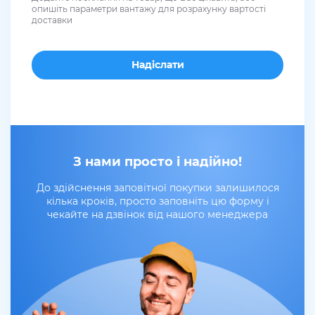
опишіть параметри вантажу для розрахунку вартості
доставки
З нами просто і надійно!
До здійснення заповітної покупки залишилося
кілька кроків, просто заповніть цю форму і
чекайте на дзвінок від нашого менеджера