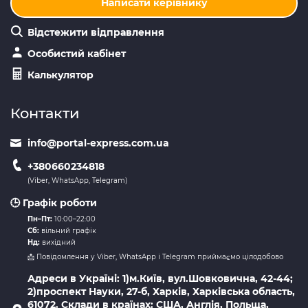
Написати керівнику
Відстежити відправлення
Особистий кабінет
Калькулятор
Контакти
info@portal-express.com.ua
+380660234818
(Viber, WhatsApp, Telegram)
🕒 Графік роботи
Пн–Пт:
10:00–22:00
Сб:
вільний графік
Нд:
вихідний
📩 Повідомлення у Viber, WhatsApp і Telegram приймаємо цілодобово
Адреси в Україні: 1)м.Київ, вул.Шовковична, 42-44;
2)проспект Науки, 27-б, Харків, Харківська область,
61072. Склади в країнах: США, Англія, Польща,