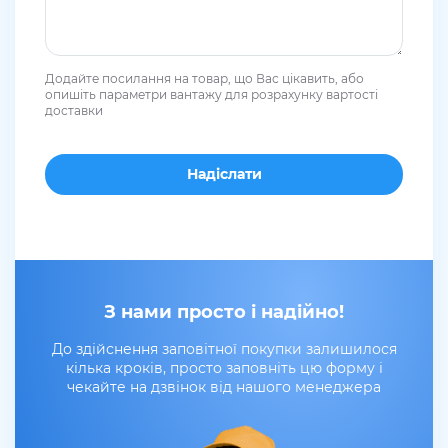
Додайте посилання на товар, що Вас цікавить, або
опишіть параметри вантажу для розрахунку вартості
доставки
З нами просто і надійно!
До здійснення заповітної покупки залишилося
кілька кроків, просто заповніть цю форму і
чекайте на дзвінок від нашого менеджера