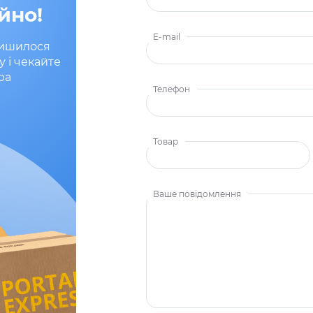
йно!
E-mail
лишилося
у і чекайте
ра
Телефон
Товар
Ваше повідомлення