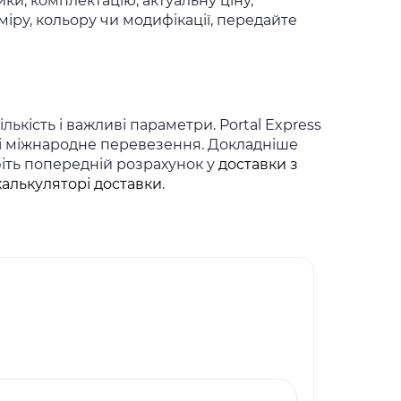
ки, комплектацію, актуальну ціну,
іру, кольору чи модифікації, передайте
ькість і важливі параметри. Portal Express
 і міжнародне перевезення. Докладніше
біть попередній розрахунок у
доставки з
калькуляторі доставки
.