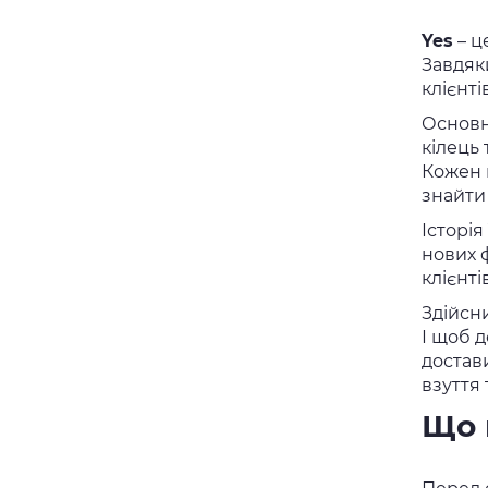
Yes
– ц
Завдяк
клієнті
Основн
кілець
Кожен 
знайти
Історія
нових 
клієнті
Здійсн
І щоб 
достав
взуття
Що 