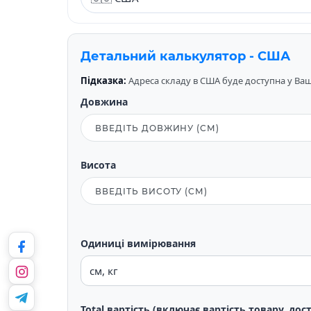
Детальний калькулятор - США
Підказка:
Адреса складу в США буде доступна у Вашо
Довжина
Висота
Одиниці вимірювання
Total вартість (включає вартість товару, дос