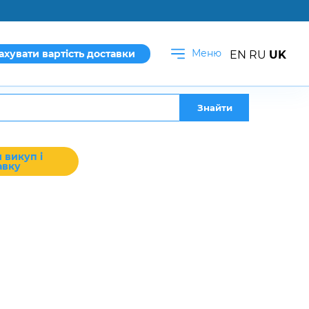
Меню
ахувати вартість доставки
EN
RU
UK
Знайти
 викуп і
авку