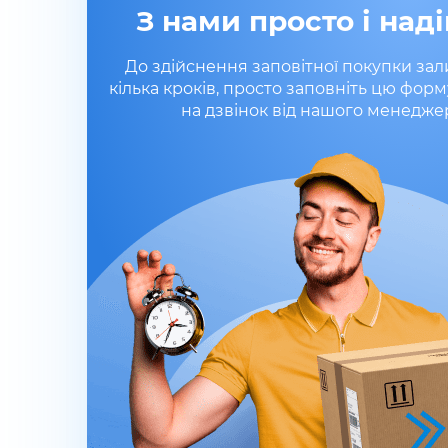
З нами просто і наді
До здійснення заповітної покупки за
кілька кроків, просто заповніть цю форм
на дзвінок від нашого менедже