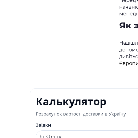
Перед о
наявні
менедж
Як 
Надішлі
допомо
дивіть
Європи
Калькулятор
Розрахунок вартості доставки в Україну
Звідки