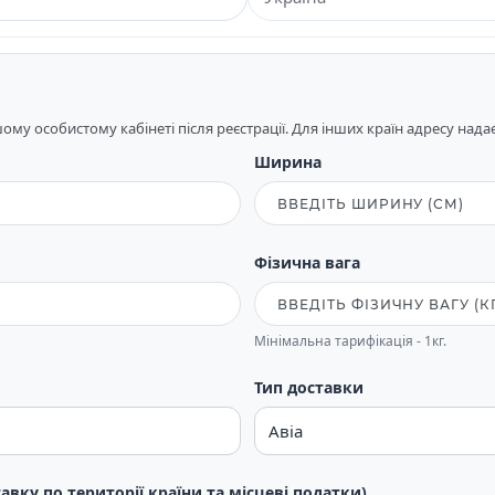
му особистому кабінеті після реєстрації. Для інших країн адресу над
Ширина
Фізична вага
Мінімальна тарифікація - 1кг.
Тип доставки
тавку по території країни та місцеві податки)