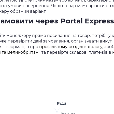
платою звірте точну назву або артикул, характеристи
сть і умови повернення. Якщо товар має варіанти розм
еру обраний варіант.
замовити через Portal Express
ть менеджеру пряме посилання на товар, потрібну кіл
же перевірити дані замовлення, організувати викуп
ся інформацію про
профільному розділі каталогу
, зро
 та Великобританії
та перевірте складові платежів в
Куди