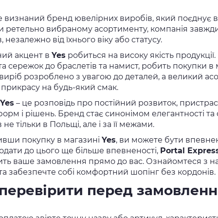
е визнаний бренд ювелірних виробів, який поєднує в 
и ретельно вибраному асортименту, компанія завжди
в, незалежно від їхнього віку або статусу.
ий акцент в
Yes
робиться на високу якість продукції
 та сережок до браслетів та намист, робить покупки 
виріб розроблено з увагою до деталей, а великий асо
 прикрасу на будь-який смак.
Yes
– це розповідь про постійний розвиток, пристра
форм і рішень. Бренд стає синонімом елегантності та
в не тільки в Польщі, але і за її межами.
ивши покупку в магазині
Yes
, ви можете бути впевнен
додати до цього ще більше впевненості,
Portal Expres
ить ваше замовлення прямо до вас. Ознайомтеся з н
 та забезпечте собі комфортний шопінг без кордонів.
перевірити перед замовлен