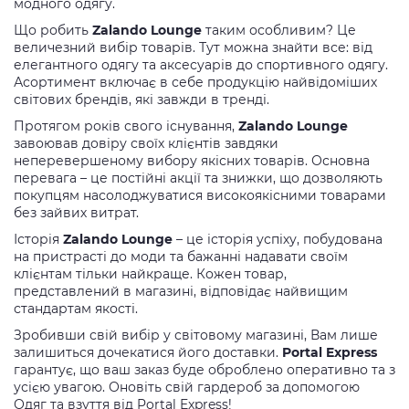
модного одягу.
Що робить
Zalando Lounge
таким особливим? Це
величезний вибір товарів. Тут можна знайти все: від
елегантного одягу та аксесуарів до спортивного одягу.
Асортимент включає в себе продукцію найвідоміших
світових брендів, які завжди в тренді.
Протягом років свого існування,
Zalando Lounge
завоював довіру своїх клієнтів завдяки
неперевершеному вибору якісних товарів. Основна
перевага – це постійні акції та знижки, що дозволяють
покупцям насолоджуватися високоякісними товарами
без зайвих витрат.
Історія
Zalando Lounge
– це історія успіху, побудована
на пристрасті до моди та бажанні надавати своїм
клієнтам тільки найкраще. Кожен товар,
представлений в магазині, відповідає найвищим
стандартам якості.
Зробивши свій вибір у світовому магазині, Вам лише
залишиться дочекатися його доставки.
Portal Express
гарантує, що ваш заказ буде оброблено оперативно та з
усією увагою. Оновіть свій гардероб за допомогою
Одяг та взуття від Portal Express!