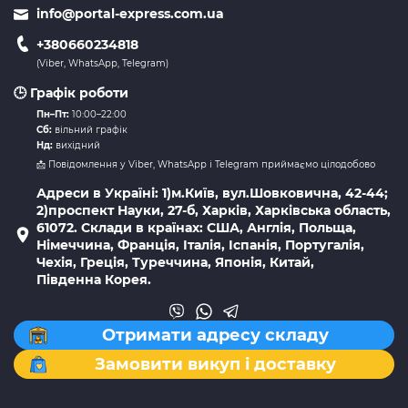
info@portal-express.com.ua
+380660234818
(Viber, WhatsApp, Telegram)
🕒 Графік роботи
Пн–Пт:
10:00–22:00
Сб:
вільний графік
Нд:
вихідний
📩 Повідомлення у Viber, WhatsApp і Telegram приймаємо цілодобово
Адреси в Україні: 1)м.Київ, вул.Шовковична, 42-44;
2)проспект Науки, 27-б, Харків, Харківська область,
61072. Склади в країнах: США, Англія, Польща,
Німеччина, Франція, Італія, Іспанія, Португалія,
Чехія, Греція, Туреччина, Японія, Китай,
Південна Корея.
Отримати адресу складу
Замовити викуп і доставку