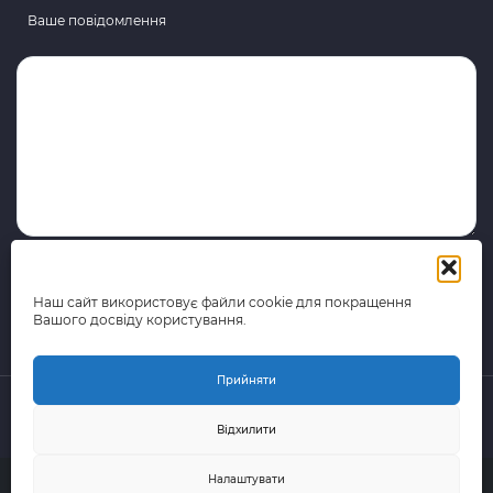
Ваше повідомлення
Наш сайт використовує файли cookie для покращення
Вашого досвіду користування.
Прийняти
Відхилити
© 2015-2026 поштово-логістична компанія Portal Express
Налаштувати