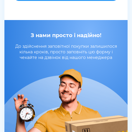
З нами просто і надійно!
До здійснення заповітної покупки залишилося
кілька кроків, просто заповніть цю форму і
чекайте на дзвінок від нашого менеджера