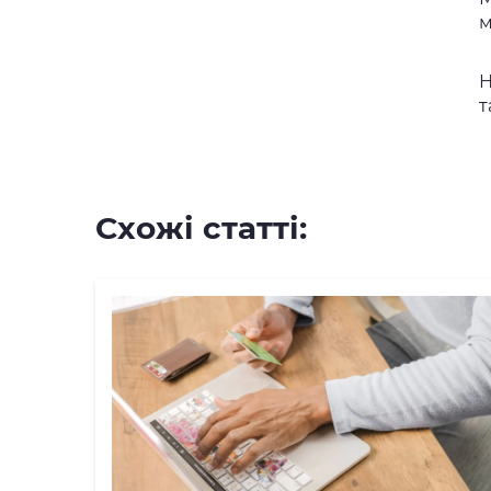
Н
т
Схожі статті: