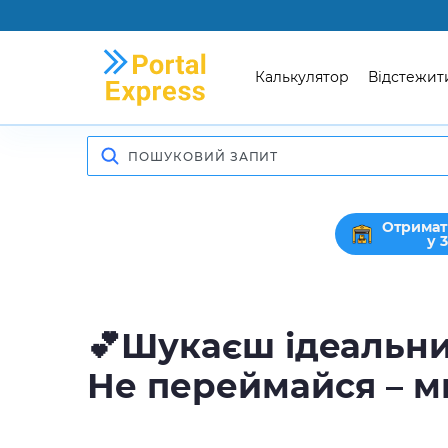
Калькулятор
Відстежит
Отримат
у 
💕Шукаєш ідеальни
Не переймайся – ми