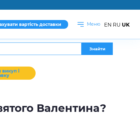
Меню
ахувати вартість доставки
EN
RU
UK
Знайти
 викуп і
авку
вятого Валентина?