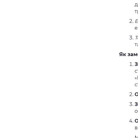
д
т
Е
e
Т
т
Як зам
З
с
«
с
О
З
о
О
в
М