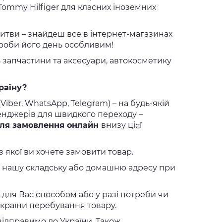
Tommy Hilfiger для класних іноземних
итви – знайдеш все в інтернет-магазинах
 Зроби його день особливим!
 запчастини та аксесуари, автокосметику
раїну?
Viber, WhatsApp, Telegram) – на будь-якій
сенджерів для швидкого переходу –
ля замовлення онлайн
внизу цієї
 з якої ви хочете замовити товар.
те нашу складську або домашню адресу при
ля Вас способом або у разі потреби чи
 країни перебування товару.
ідправимо до України. Також,