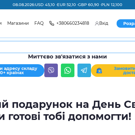
08.08.2026:
USD 45,10 ·
EUR 52,10 ·
GBP 60,90 ·
PLN 12,100
и
Магазини
FAQ
+380660234818
Вхід
Розр
Миттєво зв'язатися з нами
и адресу складу
Замовити
30+ країнах
дост
й подарунок на День С
 готові тобі допомогти!