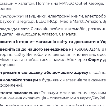
омашнім халатом. Поглянь на MANGO Outlet, George, 
рендів.
лектроніка:
Навушники, електронні книги, електробр
bay.com, allegro.pl, ELECTRO.pl, Media Markt, Amazon.
овари для авто:
Якщо він любить автомобілі, розглянь
а деталі на
AutoZone, Amazon, Сar Parts
.
овити з інтернет-магазинів світу та доставити в Ук
верніться до нашого менеджера
на +380660234818 (
торінці сайту Ви побачите відповідні кнопки цих ме
Моментально зв’язатися з нами». Або через
Форму д
торінки.
тримайте складську або домашню адресу
в країні,
амовляйте товари
з будь-яких магазинів та вказуй
формленні.
плата замовлення:
Оплачуйте замовлення зручним д
иникнення складнощів – оплатимо ми з карти/PayPal
и приймемо ваші товари, збережемо їх у безпеці та в