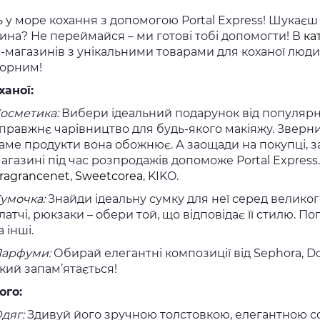
 у море кохання з допомогою Portal Express! Шукаєш
ина? Не переймайся – ми готові тобі допомогти! В
ка
-магазинів з унікальними товарами для коханої люди
орним!
ханої:
осметика:
Вибери ідеальний подарунок від популяр
правжнє чарівництво для будь-якого макіяжу. Зверни
аме продукти вона обожнює. А заощади на покупці,
агазині під час розпродажів допоможе Portal Express.
ragrancenet
,
Sweetcorea
, KIKO.
умочка:
Знайди ідеальну сумку для неї серед великого
латчі, рюкзаки – обери той, що відповідає її стилю. Пог
а інші.
арфуми:
Обирай елегантні композиції від Sephora, Do
кий запам’ятається!
ого:
дяг:
Здивуй його зручною толстовкою, елегантною 