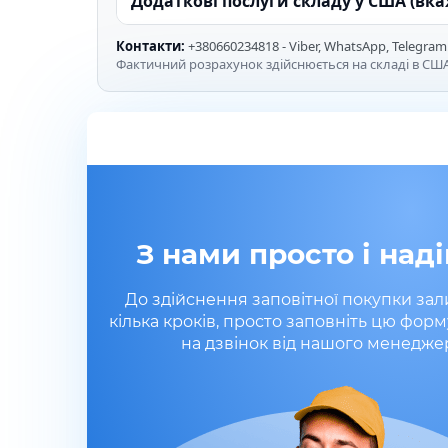
Додаткові послуги складу у США (вк
Контакти:
+380660234818 - Viber, WhatsApp, Telegram
Фактичний розрахунок здійснюється на складі в США
З нами просто і наді
До здійснення заповітної покупки за
кілька кроків, просто заповніть цю форм
на дзвінок від нашого менедже