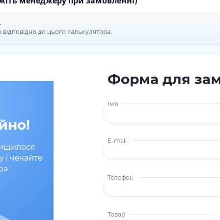
ажіть менеджеру при замовленні)
.
 відповідно до цього калькулятора.
Форма для за
Ім'я
йно!
E-mail
лишилося
у і чекайте
ра
Телефон
Товар