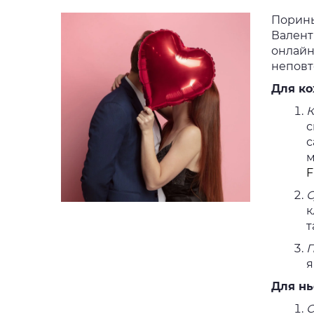
Поринь
Валент
онлайн
неповт
Для ко
К
с
с
м
F
С
к
т
П
я
Для нь
О