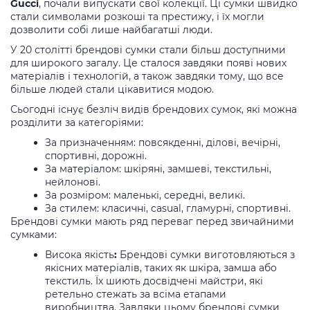
Gucci
, почали випускати свої колекції. Ці сумки швидко
стали символами розкоші та престижу, і їх могли
дозволити собі лише найбагатші люди.
У 20 столітті брендові сумки стали більш доступними
для широкого загалу. Це сталося завдяки появі нових
матеріалів і технологій, а також завдяки тому, що все
більше людей стали цікавитися модою.
Сьогодні існує безліч видів брендових сумок, які можна
розділити за категоріями:
За призначенням: повсякденні, ділові, вечірні,
спортивні, дорожні.
За матеріалом: шкіряні, замшеві, текстильні,
нейлонові.
За розміром: маленькі, середні, великі.
За стилем: класичні, casual, гламурні, спортивні.
Брендові сумки мають ряд переваг перед звичайними
сумками:
Висока якість
:
Брендові сумки виготовляються з
якісних матеріалів, таких як шкіра, замша або
текстиль. Їх шиють досвідчені майстри, які
ретельно стежать за всіма етапами
виробництва. Завдяки цьому брендові сумки