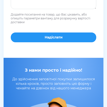
Додайте посилання на товар, що Вас цікавить, або
опишіть параметри вантажу для розрахунку вартості
доставки
З нами просто і надійно!
До здійснення заповітної покупки залишилося
кілька кроків, просто заповніть цю форму і
чекайте на дзвінок від нашого менеджера