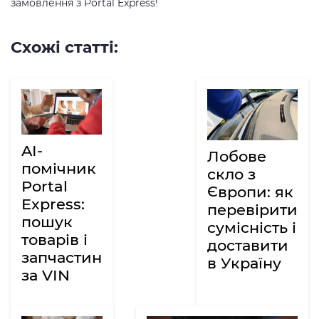
замовлення з Portal Express!
Схожі статті:
AI-
Лобове
помічник
скло з
Portal
Європи: як
Express:
перевірити
пошук
сумісність і
товарів і
доставити
запчастин
в Україну
за VIN