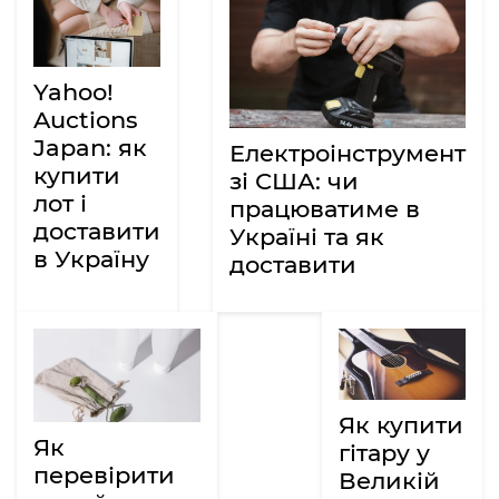
Yahoo!
Auctions
Japan: як
Електроінструмент
купити
зі США: чи
лот і
працюватиме в
доставити
Україні та як
в Україну
доставити
Як купити
Як
гітару у
перевірити
Великій