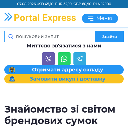
07.08.2026:
USD 45,10 ·
EUR 52,10 ·
GBP 60,90 ·
PLN 12,100
Меню
Знайти
Миттєво зв'язатися з нами
Отримати адресу складу
Замовити викуп і доставку
Знайомство зі світом
брендових сумок