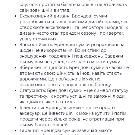
служать протягом багатьох років і не втрачають
свій зовнішній вигляд.
Ексклюзивний дизайн: Брендові сумки
розробляються талановитими дизайнерами, які
створюють ексклюзивні та неповторні моделі. Їх
дизайн часто стає трендом сезону і привертає
увагу оточуючих.
Зносостійкість: Брендові сумки розраховані на
щоденне використання. Вони стійкі до
зношування, подряпин і пошкоджень. Завдяки
цьому вам не доведеться часто міняти сумки.
Збереження цінності: Брендові сумки з часом не
втрачають свою цінність, а іноді навіть стають
дорожчими. Це пов’язано з їх якістю,
ексклюзивністю та популярністю бренду.
Статусність: Брендові сумки – це символ статусу
та престижу. Їх носять успішні та заможні люди,
які цінують якість і стиль.
Інвестиція
:
Брендові сумки – це не просто
аксесуар, це інвестиція. Їх можна купити і потім
продати через кілька років, не втративши при
цьому багато грошей.
Гарантія: Брендові сумки зазвичай мають