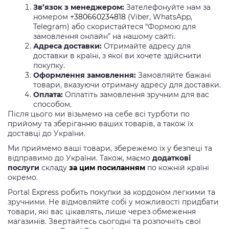
Зв’язок з менеджером:
Зателефонуйте нам за
номером
+380660234818
(Viber, WhatsApp,
Telegram) або скористайтеся “Формою для
замовлення онлайн” на нашому сайті.
Адреса доставки:
Отримайте адресу для
доставки в країні, з якої ви хочете здійснити
покупку.
Оформлення замовлення:
Замовляйте бажані
товари, вказуючи отриману адресу для доставки.
Оплата:
Оплатіть замовлення зручним для вас
способом.
Після цього ми візьмемо на себе всі турботи по
прийому та зберіганню ваших товарів, а також їх
доставці до України.
Ми приймемо ваші товари, збережемо їх у безпеці та
відправимо до України. Також, маємо
додаткові
послуги
складу
за цим посиланням
по кожній країні
окремо.
Portal Express робить покупки за кордоном легкими та
зручними. Не відмовляйте собі у можливості придбати
товари, які вас цікавлять, лише через обмеження
магазинів. Звертайтесь сьогодні та розпочніть свої