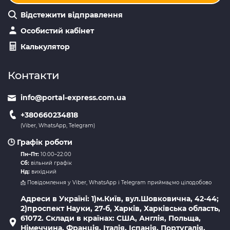
Відстежити відправлення
Особистий кабінет
Калькулятор
Контакти
info@portal-express.com.ua
+380660234818
(Viber, WhatsApp, Telegram)
🕒 Графік роботи
Пн–Пт:
10:00–22:00
Сб:
вільний графік
Нд:
вихідний
📩 Повідомлення у Viber, WhatsApp і Telegram приймаємо цілодобово
Адреси в Україні: 1)м.Київ, вул.Шовковична, 42-44;
2)проспект Науки, 27-б, Харків, Харківська область,
61072. Склади в країнах: США, Англія, Польща,
Німеччина, Франція, Італія, Іспанія, Португалія,