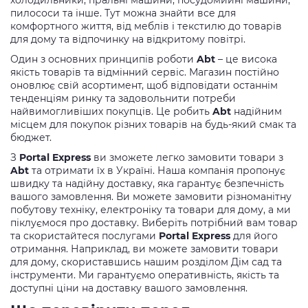
холодильники, пральні машини, посудомийні машини,
пилососи та інше. Тут можна знайти все для
комфортного життя, від меблів і текстилю до товарів
для дому та відпочинку на відкритому повітрі.
Один з основних принципів роботи
Abt
– це висока
якість товарів та відмінний сервіс. Магазин постійно
оновлює свій асортимент, щоб відповідати останнім
тенденціям ринку та задовольнити потреби
найвимогливіших покупців. Це робить
Abt
надійним
місцем для покупок різних товарів на будь-який смак та
бюджет.
З
Portal Express
ви зможете легко замовити товари з
Abt
та отримати їх в Україні. Наша компанія пропонує
швидку та надійну доставку, яка гарантує безпечність
вашого замовлення. Ви можете замовити різноманітну
побутову техніку, електроніку та товари для дому, а ми
піклуємося про доставку. Виберіть потрібний вам товар
та скористайтеся послугами
Portal Express
для його
отримання. Наприклад, ви можете замовити товари
для дому, скориставшись нашим розділом Дім сад та
інструменти. Ми гарантуємо оперативність, якість та
доступні ціни на доставку вашого замовлення.