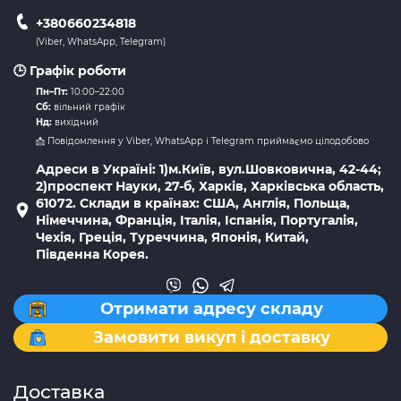
+380660234818
(Viber, WhatsApp, Telegram)
🕒 Графік роботи
Пн–Пт:
10:00–22:00
Сб:
вільний графік
Нд:
вихідний
📩 Повідомлення у Viber, WhatsApp і Telegram приймаємо цілодобово
Адреси в Україні: 1)м.Київ, вул.Шовковична, 42-44;
2)проспект Науки, 27-б, Харків, Харківська область,
61072. Склади в країнах: США, Англія, Польща,
Німеччина, Франція, Італія, Іспанія, Португалія,
Чехія, Греція, Туреччина, Японія, Китай,
Південна Корея.
Отримати адресу складу
Замовити викуп і доставку
Доставка