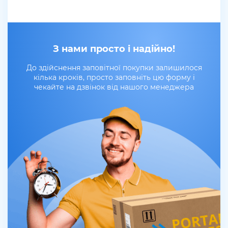
З нами просто і надійно!
До здійснення заповітної покупки залишилося
кілька кроків, просто заповніть цю форму і
чекайте на дзвінок від нашого менеджера