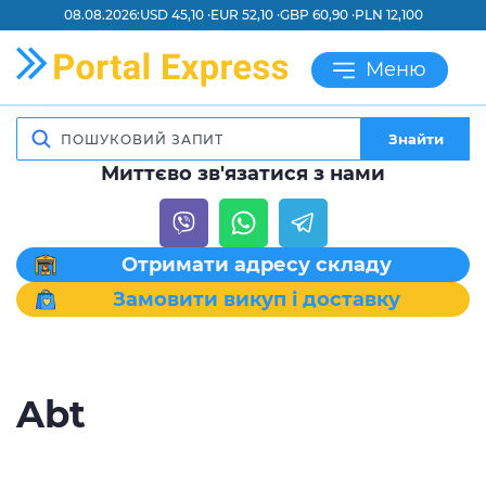
08.08.2026:
USD 45,10 ·
EUR 52,10 ·
GBP 60,90 ·
PLN 12,100
Меню
Знайти
Миттєво зв'язатися з нами
Отримати адресу складу
Замовити викуп і доставку
Abt