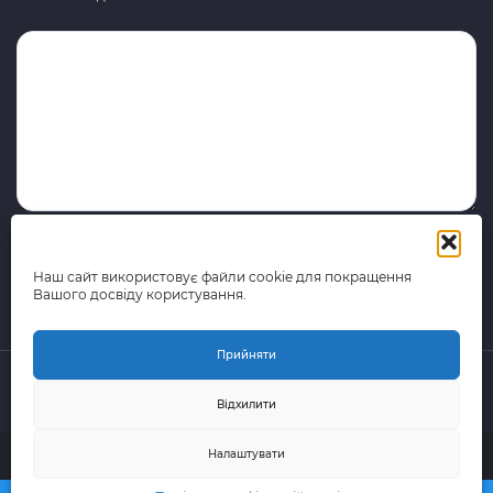
Наш сайт використовує файли cookie для покращення
Вашого досвіду користування.
Прийняти
Відхилити
© 2015-2026 поштово-логістична компанія Portal Express
Налаштувати
(Всі права захищені)