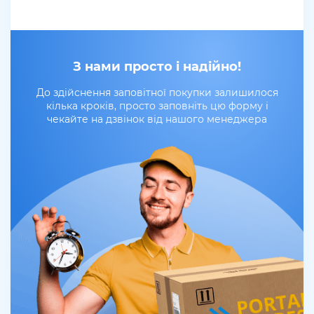
З нами просто і надійно!
До здійснення заповітної покупки залишилося
кілька кроків, просто заповніть цю форму і
чекайте на дзвінок від нашого менеджера