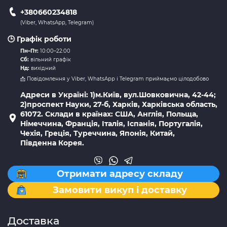
+380660234818
(Viber, WhatsApp, Telegram)
🕒 Графік роботи
Пн–Пт:
10:00–22:00
Сб:
вільний графік
Нд:
вихідний
📩 Повідомлення у Viber, WhatsApp і Telegram приймаємо цілодобово
Адреси в Україні: 1)м.Київ, вул.Шовковична, 42-44;
2)проспект Науки, 27-б, Харків, Харківська область,
61072. Склади в країнах: США, Англія, Польща,
Німеччина, Франція, Італія, Іспанія, Португалія,
Чехія, Греція, Туреччина, Японія, Китай,
Південна Корея.
Отримати адресу складу
Замовити викуп і доставку
Доставка