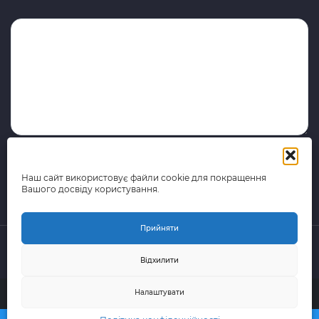
Наш сайт використовує файли cookie для покращення
Вашого досвіду користування.
Прийняти
Відхилити
© 2015-2026 поштово-логістична компанія Portal Express
Налаштувати
(Всі права захищені)