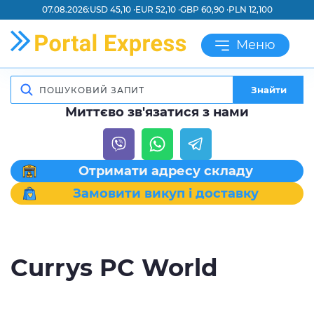
07.08.2026:
USD 45,10 ·
EUR 52,10 ·
GBP 60,90 ·
PLN 12,100
Меню
Знайти
Миттєво зв'язатися з нами
Отримати адресу складу
Замовити викуп і доставку
Currys PC World