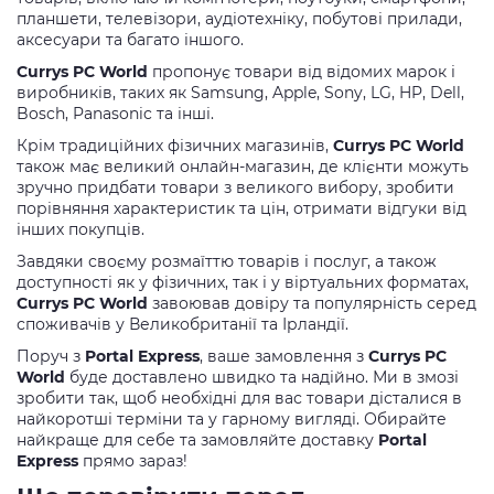
планшети, телевізори, аудіотехніку, побутові прилади,
аксесуари та багато іншого.
Currys PC World
пропонує товари від відомих марок і
виробників, таких як Samsung, Apple, Sony, LG, HP, Dell,
Bosch, Panasonic та інші.
Крім традиційних фізичних магазинів,
Currys PC World
також має великий онлайн-магазин, де клієнти можуть
зручно придбати товари з великого вибору, зробити
порівняння характеристик та цін, отримати відгуки від
інших покупців.
Завдяки своєму розмаїттю товарів і послуг, а також
доступності як у фізичних, так і у віртуальних форматах,
Currys PC World
завоював довіру та популярність серед
споживачів у Великобританії та Ірландії.
Поруч з
Portal Express
, ваше замовлення з
Currys PC
World
буде доставлено швидко та надійно. Ми в змозі
зробити так, щоб необхідні для вас товари дісталися в
найкоротші терміни та у гарному вигляді. Обирайте
найкраще для себе та замовляйте доставку
Portal
Express
прямо зараз!