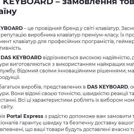
 KEYBOARD – замовлення това
аїну
EYBOARD
– це провідний бренд у світі клавіатур. Зас
 репутацію виробника клавіатур преміум-класу. Їх п
мент клавіатур для професійних програмістів, геймер
тивність.
и
DAS KEYBOARD
відрізняються високою надійністю, 
тури виготовляються з використанням найкращих матері
службу. Відомий своїми інноваційними рішеннями, м
родукції.
багатьох виробів, представлених в
DAS KEYBOARD
, 
тури. Вони відомі своєю точністю, швидкістю реакції
станні. Всі ці характеристики роблять їх вибором ном
світу.
нія
Portal Express
з радістю допоможе вам замовити 
іоналів гарантує швидку та безпечну доставку вашо
впевнені, що ваші товари будуть доставлені вчасно та