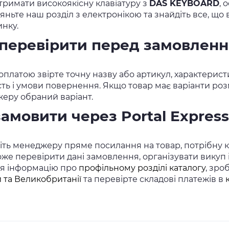
тримати високоякісну клавіатуру з
DAS KEYBOARD
, 
яньте наш розділ з електронікою та знайдіть все, що
инку.
перевірити перед замовлен
платою звірте точну назву або артикул, характеристи
сть і умови повернення. Якщо товар має варіанти розм
еру обраний варіант.
замовити через Portal Express
ть менеджеру пряме посилання на товар, потрібну кіл
же перевірити дані замовлення, організувати викуп
ся інформацію про
профільному розділі каталогу
, зро
 та Великобританії
та перевірте складові платежів в