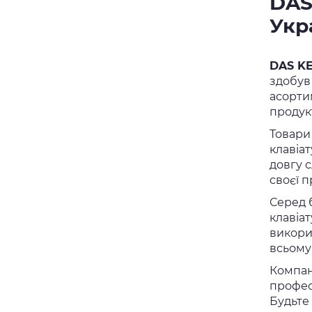
DAS
Укр
DAS K
здобув
асорти
продук
Товар
клавіа
довгу 
своєї п
Серед 
клавіа
викори
всьому 
Компа
профес
Будьте 