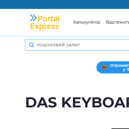
Калькулятор
Відстежит
Отримат
у 
DAS KEYBOA