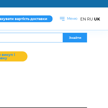
Меню
ахувати вартість доставки
EN
RU
UK
Знайти
 викуп і
авку