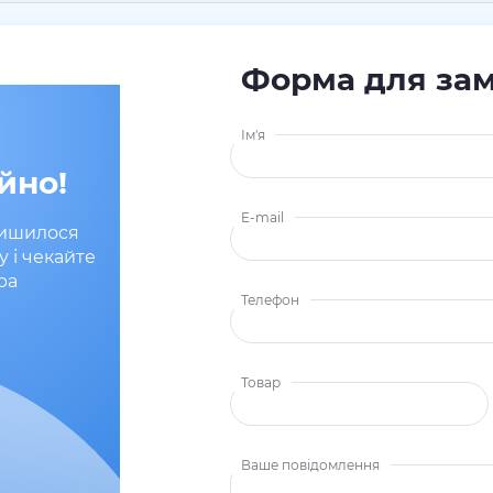
Форма для за
Ім'я
йно!
E-mail
лишилося
у і чекайте
ра
Телефон
Товар
Ваше повідомлення