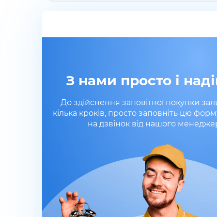
З нами просто і наді
До здійснення заповітної покупки за
кілька кроків, просто заповніть цю форм
на дзвінок від нашого менедже