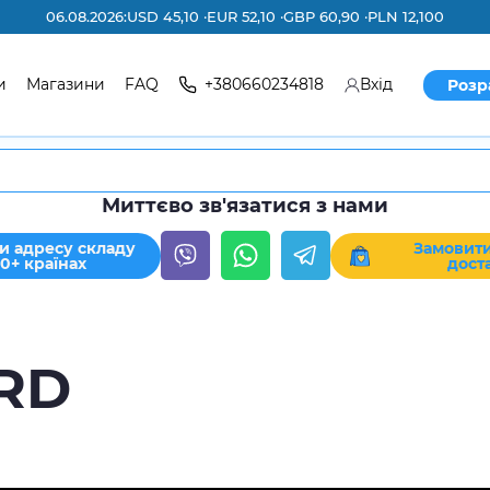
06.08.2026:
USD 45,10 ·
EUR 52,10 ·
GBP 60,90 ·
PLN 12,100
и
Магазини
FAQ
+380660234818
Вхід
Розр
Миттєво зв'язатися з нами
и адресу складу
Замовити
30+ країнах
дост
RD