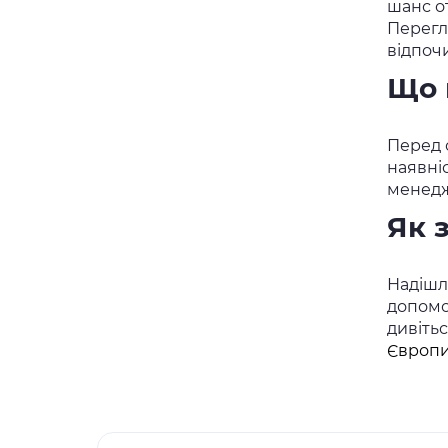
шанс о
Перегл
відпоч
Що 
Перед о
наявні
менедж
Як 
Надішлі
допомо
дивіть
Європи