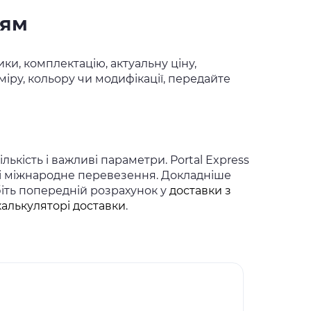
ням
ки, комплектацію, актуальну ціну,
іру, кольору чи модифікації, передайте
ькість і важливі параметри. Portal Express
 і міжнародне перевезення. Докладніше
біть попередній розрахунок у
доставки з
калькуляторі доставки
.