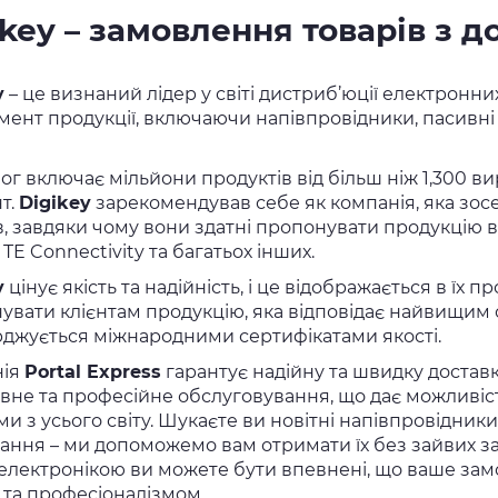
ikey – замовлення товарів з д
y
– це визнаний лідер у світі дистриб’юції електронн
мент продукції, включаючи напівпровідники, пасивн
лог включає мільйони продуктів від більш ніж 1,300 
т.
Digikey
зарекомендував себе як компанія, яка зос
в, завдяки чому вони здатні пропонувати продукцію ві
 TE Connectivity та багатьох інших.
y
цінує якість та надійність, і це відображається в їх
вати клієнтам продукцію, яка відповідає найвищим ста
рджується міжнародними сертифікатами якості.
нія
Portal Express
гарантує надійну та швидку достав
вне та професійне обслуговування, що дає можливіс
ми з усього світу. Шукаєте ви новітні напівпровідни
ання – ми допоможемо вам отримати їх без зайвих за
електронікою ви можете бути впевнені, що ваше за
 та професіоналізмом.