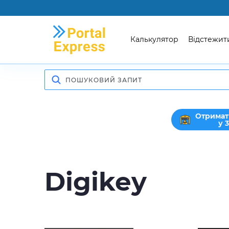
Калькулятор
Відстежит
Отримат
у 
Digikey