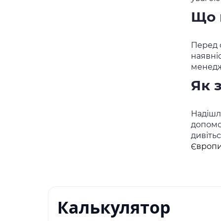
Що 
Перед о
наявні
менедж
Як 
Надішлі
допомо
дивіть
Європи
Калькулятор