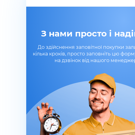
З нами просто і наді
До здійснення заповітної покупки за
кілька кроків, просто заповніть цю форм
на дзвінок від нашого менедже