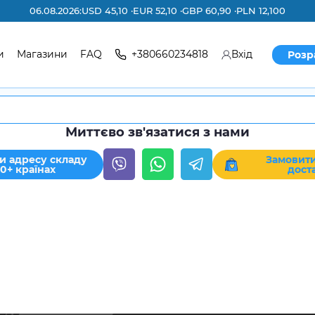
06.08.2026:
USD 45,10 ·
EUR 52,10 ·
GBP 60,90 ·
PLN 12,100
и
Магазини
FAQ
+380660234818
Вхід
Розр
Миттєво зв'язатися з нами
и адресу складу
Замовити
30+ країнах
дост