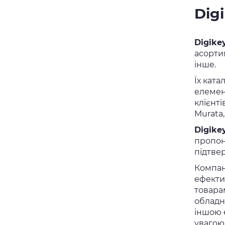
Dig
Digike
асорти
інше.
Їх ката
елемен
клієнті
Murata,
Digike
пропону
підтве
Компа
ефекти
товара
обладн
іншою 
увагою