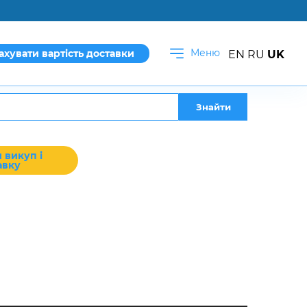
Меню
ахувати вартість доставки
EN
RU
UK
Знайти
 викуп і
авку