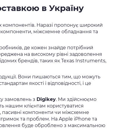
оставкою в Україну
их компонентів. Наразі пропонує широкий
і компоненти, міжсхемне обладнання та
виробників, де кожен знайде потрібний
ереджена на високому рівні задоволення
домих брендів, таких як Texas Instruments,
 продукції. Вони пишаються тим, що можуть
ндартам якості і відповідності, і це
ку замовлень з
Digikey
. Ми здійснюємо
ть нашим клієнтам користуватися
ки, пасивні компоненти чи міжсхемне
тримок та проблем. На Apple iPhone та
мовлення буде оброблено з максимальною