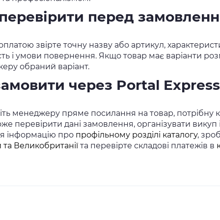
перевірити перед замовлен
платою звірте точну назву або артикул, характеристи
сть і умови повернення. Якщо товар має варіанти розм
еру обраний варіант.
замовити через Portal Express
ть менеджеру пряме посилання на товар, потрібну кіл
же перевірити дані замовлення, організувати викуп
ся інформацію про
профільному розділі каталогу
, зро
 та Великобританії
та перевірте складові платежів в