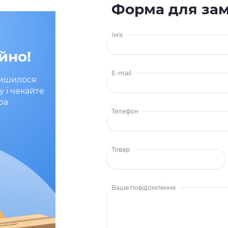
Форма для за
Ім'я
йно!
E-mail
лишилося
у і чекайте
ра
Телефон
Товар
Ваше повідомлення