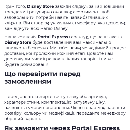
Крім того,
Disney Store
завжди слідкує за найновішими
трендами і регулярно оновлює асортимент, щоб
задовольнити потреби навіть найвибагливіших
клієнтів. Він створює унікальну атмосферу, яка дозволяє
вам відчути всю магію Disney.
Наша компанія
Portal Express
гарантує, що ваш заказ з
Disney Store
буде доставлений вам максимально
швидко та безпечно. Ми забезпечуємо надійний процес
доставки, контролюючи кожний етап. Довірте нам
доставку дитячих іграшок та інших товарів, і ви не
будете розчаровані!
Що перевірити перед
замовленням
Перед оплатою звірте точну назву або артикул,
характеристики, комплектацію, актуальну ціну,
наявність і умови повернення. Якщо товар має варіанти
розміру, кольору чи модифікації, передайте менеджеру
обраний варіант.
Як замовити через Portal Express