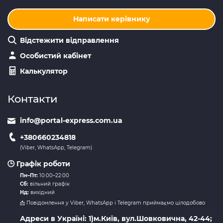
Написати керівнику
Відстежити відправлення
Особистий кабінет
Калькулятор
Контакти
info@portal-express.com.ua
+380660234818
(Viber, WhatsApp, Telegram)
🕒 Графік роботи
Пн–Пт:
10:00–22:00
Сб:
вільний графік
Нд:
вихідний
📩 Повідомлення у Viber, WhatsApp і Telegram приймаємо цілодобово
Адреси в Україні: 1)м.Київ, вул.Шовковична, 42-44;