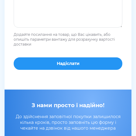
Додайте посилання на товар, що Вас цікавить, або
опишіть параметри вантажу для розрахунку вартості
доставки
З нами просто і надійно!
До здійснення заповітної покупки залишилося
кілька кроків, просто заповніть цю форму і
чекайте на дзвінок від нашого менеджера