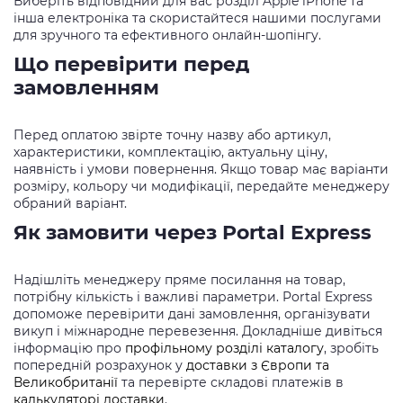
Виберіть відповідний для вас розділ Apple iPhone та
інша електроніка та скористайтеся нашими послугами
для зручного та ефективного онлайн-шопінгу.
Що перевірити перед
замовленням
Перед оплатою звірте точну назву або артикул,
характеристики, комплектацію, актуальну ціну,
наявність і умови повернення. Якщо товар має варіанти
розміру, кольору чи модифікації, передайте менеджеру
обраний варіант.
Як замовити через Portal Express
Надішліть менеджеру пряме посилання на товар,
потрібну кількість і важливі параметри. Portal Express
допоможе перевірити дані замовлення, організувати
викуп і міжнародне перевезення. Докладніше дивіться
інформацію про
профільному розділі каталогу
, зробіть
попередній розрахунок у
доставки з Європи та
Великобританії
та перевірте складові платежів в
калькуляторі доставки
.