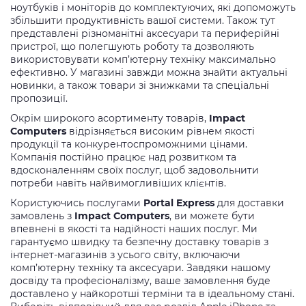
ноутбуків і моніторів до комплектуючих, які допоможуть
збільшити продуктивність вашої системи. Також тут
представлені різноманітні аксесуари та периферійні
пристрої, що полегшують роботу та дозволяють
використовувати комп’ютерну техніку максимально
ефективно. У магазині завжди можна знайти актуальні
новинки, а також товари зі знижками та спеціальні
пропозиції.
Окрім широкого асортименту товарів,
Impact
Computers
відрізняється високим рівнем якості
продукції та конкурентоспроможними цінами.
Компанія постійно працює над розвитком та
вдосконаленням своїх послуг, щоб задовольнити
потреби навіть найвимогливіших клієнтів.
Користуючись послугами
Portal Express
для доставки
замовлень з
Impact Computers
, ви можете бути
впевнені в якості та надійності наших послуг. Ми
гарантуємо швидку та безпечну доставку товарів з
інтернет-магазинів з усього світу, включаючи
комп’ютерну техніку та аксесуари. Завдяки нашому
досвіду та професіоналізму, ваше замовлення буде
доставлено у найкоротші терміни та в ідеальному стані.