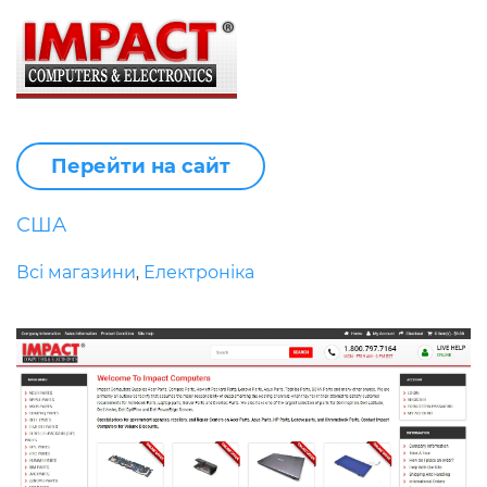
Перейти на сайт
США
Всі магазини
Електроніка
,