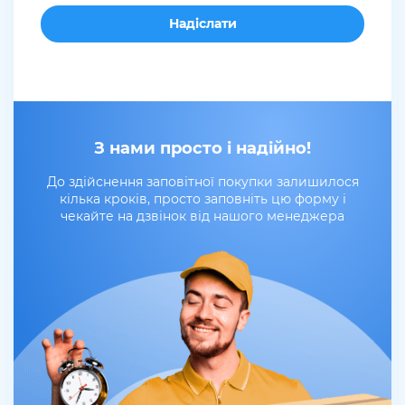
З нами просто і надійно!
До здійснення заповітної покупки залишилося
кілька кроків, просто заповніть цю форму і
чекайте на дзвінок від нашого менеджера