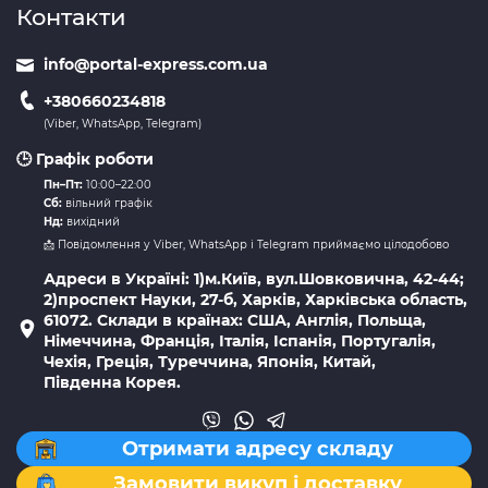
Контакти
info@portal-express.com.ua
+380660234818
(Viber, WhatsApp, Telegram)
🕒 Графік роботи
Пн–Пт:
10:00–22:00
Сб:
вільний графік
Нд:
вихідний
📩 Повідомлення у Viber, WhatsApp і Telegram приймаємо цілодобово
Адреси в Україні: 1)м.Київ, вул.Шовковична, 42-44;
2)проспект Науки, 27-б, Харків, Харківська область,
61072. Склади в країнах: США, Англія, Польща,
Німеччина, Франція, Італія, Іспанія, Португалія,
Чехія, Греція, Туреччина, Японія, Китай,
Південна Корея.
Отримати адресу складу
Замовити викуп і доставку