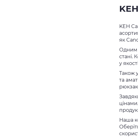
KEH
KEH Ca
асортим
як Cano
Одним 
стані.
у якост
Також 
та амат
рюкзаки
Завдяк
цінами
продук
Наша к
Оберіть
скорис