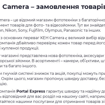
 Camera – замовлення товарів
mera – це відомий магазин фототехніки з багаторічн
ент товарів для фото- та відеозйомки. Тут ви знайде
n, Nikon, Sony, Fujifilm, Olympus, Panasonic та інших.
з основних переваг KEH Camera є великий вибір відно
 Компанія дбайливо перевіряє кожен товар перед йог
і купленої продукції.
у магазині представлена нова фототехніка, аксесуари
орської зйомки. В асортименті – камери, об’єктиви, ш
 та багато іншого.
и гнучкій системі знижок та акцій, покупці можуть 
. Окрім цього, магазин пропонує швидку доставку, б
цію.
омпанія
Portal Express
гарантує швидку та надійну д
 відповідний для вас розділ на нашому сайті, наприкл
тайтеся нашими послугами для отримання товарів зі 