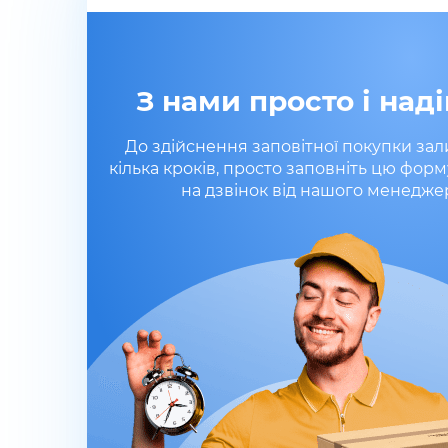
З нами просто і наді
До здійснення заповітної покупки за
кілька кроків, просто заповніть цю форм
на дзвінок від нашого менедже