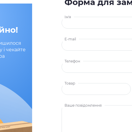
Форма для за
Ім'я
йно!
E-mail
лишилося
у і чекайте
ра
Телефон
Товар
Ваше повідомлення