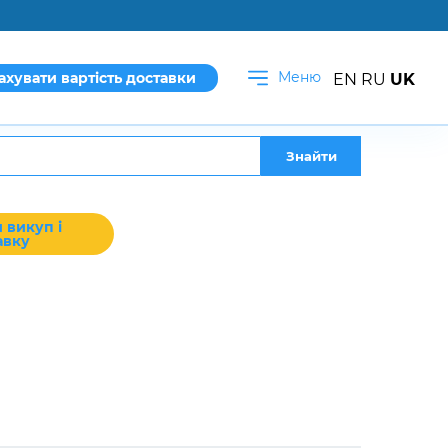
Меню
ахувати вартість доставки
EN
RU
UK
Знайти
 викуп і
авку