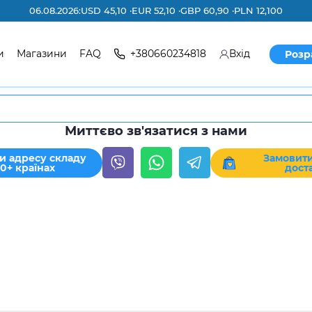
06.08.2026:
USD 45,10 ·
EUR 52,10 ·
GBP 60,90 ·
PLN 12,100
и
Магазини
FAQ
+380660234818
Вхід
Розр
Миттєво зв'язатися з нами
и адресу складу
Замовити
30+ країнах
дост