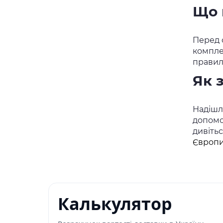
Що 
Перед 
компле
правил
Як 
Надішлі
допомо
дивіть
Європи
Калькулятор