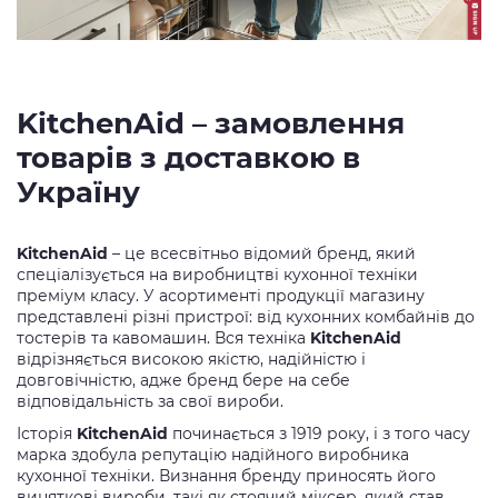
KitchenAid – замовлення
товарів з доставкою в
Україну
KitchenAid
– це всесвітньо відомий бренд, який
спеціалізується на виробництві кухонної техніки
преміум класу. У асортименті продукції магазину
представлені різні пристрої: від кухонних комбайнів до
тостерів та кавомашин. Вся техніка
KitchenAid
відрізняється високою якістю, надійністю і
довговічністю, адже бренд бере на себе
відповідальність за свої вироби.
Історія
KitchenAid
починається з 1919 року, і з того часу
марка здобула репутацію надійного виробника
кухонної техніки. Визнання бренду приносять його
виняткові вироби, такі як стоячий міксер, який став