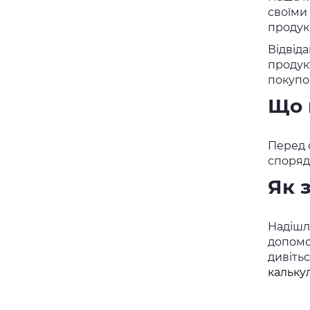
своїми
продукц
Відвід
продукт
покупо
Що 
Перед 
споряд
Як 
Надішлі
допомо
дивіть
кальку