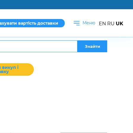
Меню
ахувати вартість доставки
EN
RU
UK
Знайти
 викуп і
авку