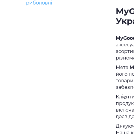
риболовлі
MyG
Укр
MyGoo
аксесуа
асортим
різном
Мета
M
його п
товари 
забезп
Клієнт
продук
включа
досвід
Дякуюч
Наша к