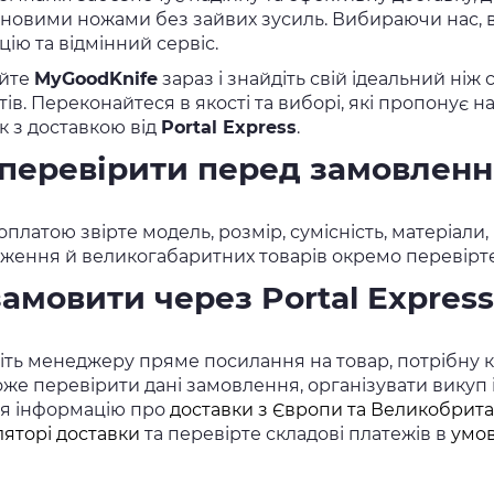
 новими ножами без зайвих зусиль. Вибираючи нас, 
ію та відмінний сервіс.
айте
MyGoodKnife
зараз і знайдіть свій ідеальний ні
ів. Переконайтеся в якості та виборі, які пропонує 
к з доставкою від
Portal Express
.
перевірити перед замовлен
оплатою звірте модель, розмір, сумісність, матеріал
ження й великогабаритних товарів окремо перевірте 
замовити через Portal Express
ть менеджеру пряме посилання на товар, потрібну кіл
же перевірити дані замовлення, організувати викуп
ся інформацію про
доставки з Європи та Великобрита
ляторі доставки
та перевірте складові платежів в
умов