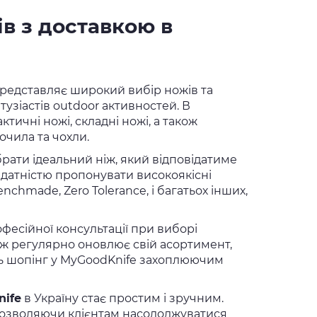
в з доставкою в
представляє широкий вибір ножів та
тузіастів outdoor активностей. В
тичні ножі, складні ножі, а також
очила та чохли.
рати ідеальний ніж, який відповідатиме
датністю пропонувати високоякісні
nchmade, Zero Tolerance, і багатьох інших,
фесійної консультації при виборі
кож регулярно оновлює свій асортимент,
ть шопінг у MyGoodKnife захоплюючим
ife
в Україну стає простим і зручним.
 дозволяючи клієнтам насолоджуватися