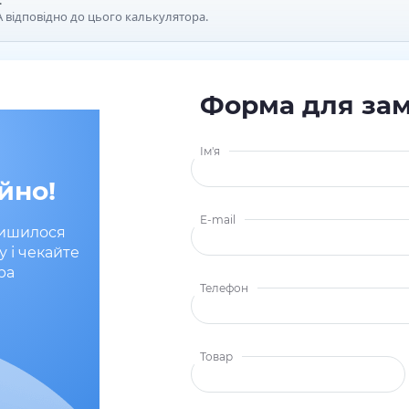
.
 відповідно до цього калькулятора.
Форма для за
Ім'я
йно!
E-mail
лишилося
у і чекайте
ра
Телефон
Товар