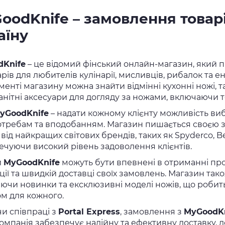
oodKnife – замовлення товарі
аїну
dKnife
– це відомий фінський онлайн-магазин, який 
рів для любителів кулінарії, мисливців, рибалок та ен
енті магазину можна знайти відмінні кухонні ножі, так
анітні аксесуари для догляду за ножами, включаючи т
yGoodKnife
– надати кожному клієнту можливість виб
отребам та вподобанням. Магазин пишається своєю з
від найкращих світових брендів, таких як Spyderco, Be
ечуючи високий рівень задоволення клієнтів.
и
MyGoodKnife
можуть бути впевнені в отриманні про
ції та швидкій доставці своїх замовлень. Магазин та
ючи новинки та ексклюзивні моделі ножів, що роби
ом для кожного.
и співпраці з
Portal Express
, замовлення з
MyGoodKn
омпанія забезпечує надійну та ефективну доставку,