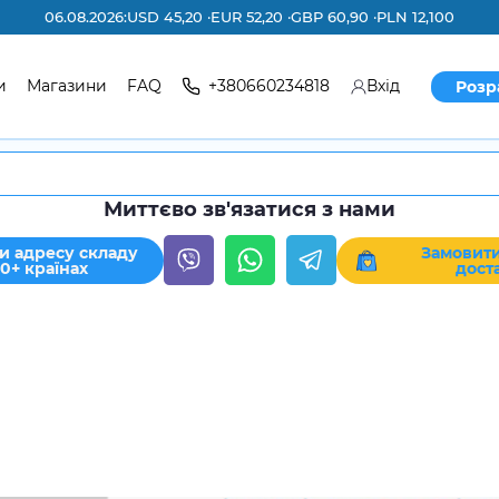
06.08.2026:
USD 45,20 ·
EUR 52,20 ·
GBP 60,90 ·
PLN 12,100
и
Магазини
FAQ
+380660234818
Вхід
Розр
Миттєво зв'язатися з нами
и адресу складу
Замовити
30+ країнах
дост