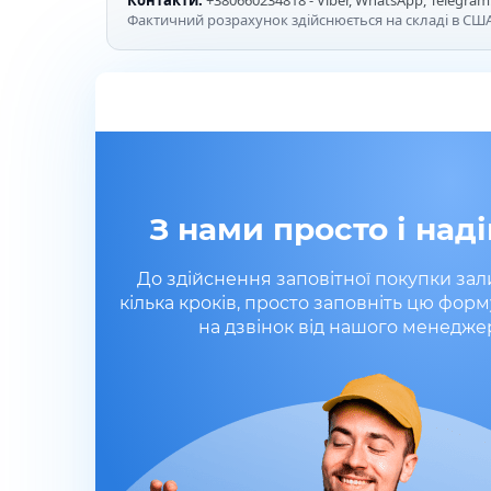
Контакти:
+380660234818 - Viber, WhatsApp, Telegram
Фактичний розрахунок здійснюється на складі в США
З нами просто і наді
До здійснення заповітної покупки за
кілька кроків, просто заповніть цю форм
на дзвінок від нашого менедже