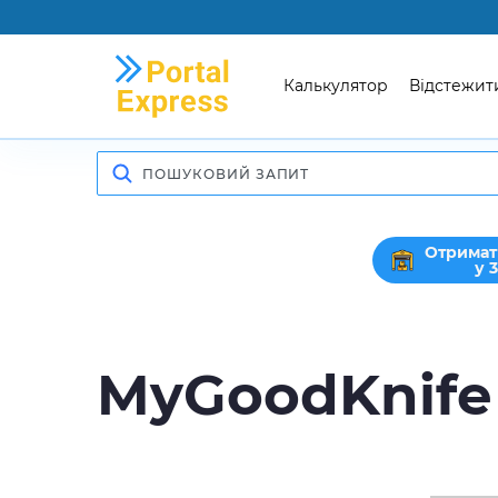
Калькулятор
Відстежит
Отримат
у 
MyGoodKnife