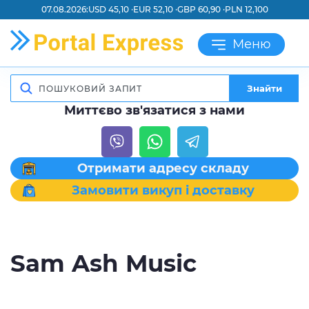
07.08.2026:
USD 45,10 ·
EUR 52,10 ·
GBP 60,90 ·
PLN 12,100
Меню
Знайти
Миттєво зв'язатися з нами
Отримати адресу складу
Замовити викуп і доставку
Sam Ash Music