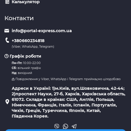
Калькулятор
Контакти
info@portal-express.com.ua
+380660234818
(Viber, WhatsApp, Telegram)
🕒 Графік роботи
Пн–Пт:
10:00–22:00
Сб:
вільний графік
Нд:
вихідний
📩 Повідомлення у Viber, WhatsApp і Telegram приймаємо цілодобово
Адреси в Україні: 1)м.Київ, вул.Шовковична, 42-44;
2)проспект Науки, 27-б, Харків, Харківська область,
61072. Склади в країнах: США, Англія, Польща,
Німеччина, Франція, Італія, Іспанія, Португалія,
Чехія, Греція, Туреччина, Японія, Китай,
Південна Корея.