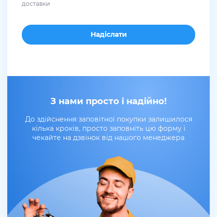
доставки
З нами просто і надійно!
До здійснення заповітної покупки залишилося
кілька кроків, просто заповніть цю форму і
чекайте на дзвінок від нашого менеджера