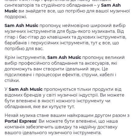
синтезаторів та студійного обладнання – у
Sam Ash
Music
ви знайдете все, що потрібно для вашої музичної
подорожі.
Sam Ash Music
пропонує неймовірно широкий вибір
музичних інструментів для будь-якого музиканта. Від
гітар і бас-гітар до клавішних та духових інструментів,
барабанів і перкусійних інструментів, тут є все, що
потрібно для вас.
Крім інструментів,
Sam Ash Music
пропонує великий
вибір професійного обладнання та аксесуарів, які
допоможуть вам створити ідеальний звук. Це
підсилювачі і процесори ефектів, струни, кабелі і
стійки.
У
Sam Ash Music
пропонуються тільки продукти від
відомих брендів у світі музичної індустрії. Ви можете
бути впевнені в якості кожного інструменту чи
обладнання, яке ви купуєте тут.
Нехай музика стане вашим найкращим другом разом з
Portal Express
!
В
и можете бути впевнені, що наша
компанія забезпечить швидку та надійну доставку
вашого ідеального музичного інструмента.