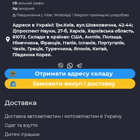
Сб:
вільний графік
Нд:
вихідний
📩 Повідомлення у Viber, WhatsApp і Telegram приймаємо цілодобово
Адреси в Україні: 1)м.Київ, вул.Шовковична, 42-44;
2)проспект Науки, 27-б, Харків, Харківська область,
61072. Склади в країнах: США, Англія, Польща,
Німеччина, Франція, Італія, Іспанія, Португалія,
Чехія, Греція, Туреччина, Японія, Китай,
Південна Корея.
Отримати адресу складу
Замовити викуп і доставку
Доставка
Доставка автозапчастин і мотозапчастин в Україну
Одяг та взуття
Дитячі іграшки