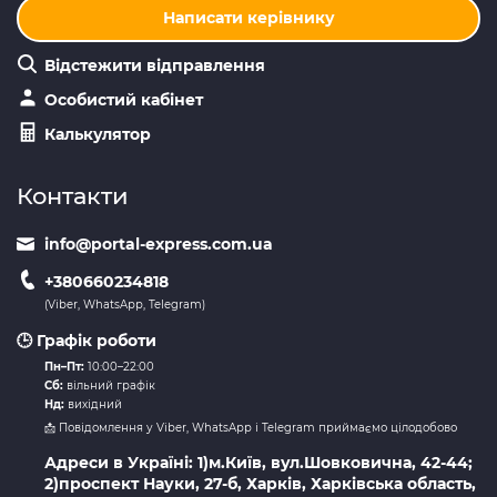
Написати керівнику
Відстежити відправлення
Особистий кабінет
Калькулятор
Контакти
info@portal-express.com.ua
+380660234818
(Viber, WhatsApp, Telegram)
🕒 Графік роботи
Пн–Пт:
10:00–22:00
Сб:
вільний графік
Нд:
вихідний
📩 Повідомлення у Viber, WhatsApp і Telegram приймаємо цілодобово
Адреси в Україні: 1)м.Київ, вул.Шовковична, 42-44;
2)проспект Науки, 27-б, Харків, Харківська область,