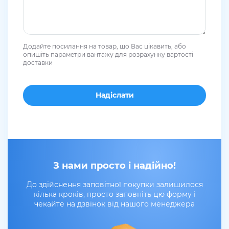
Додайте посилання на товар, що Вас цікавить, або
опишіть параметри вантажу для розрахунку вартості
доставки
З нами просто і надійно!
До здійснення заповітної покупки залишилося
кілька кроків, просто заповніть цю форму і
чекайте на дзвінок від нашого менеджера